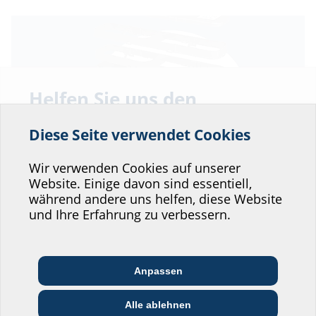
Helfen Sie uns den
Service unserer
Diese Seite verwendet Cookies
Website zu verbessern!
So einfach und sicher geht Hauseinführung!
Wo würden Sie sich einordnen?
Wir verwenden Cookies auf unserer
Die Anforderungen bei der
Anbindung moderner Neubauten an
Website. Einige davon sind essentiell,
die Versorgungsleitungen
sind klar: Es braucht eine …
während andere uns helfen, diese Website
Professional-Bereich
und Ihre Erfahrung zu verbessern.
Architekt:in &
Kommunikations­
Handels­partner:in
Planer:in
branche
Anpassen
Bau-/General­
Alle ablehnen
EVU/­Stadt­werke
Installateur:in
unternehmer:in