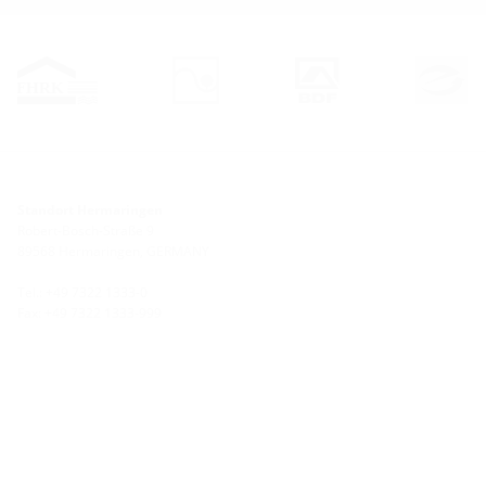
Standort Hermaringen
Robert-Bosch-Straße 9
89568 Hermaringen, GERMANY
Tel.: +49 7322 1333-0
Fax: +49 7322 1333-999
Standort Heidenheim
Zoeppritzstraße 73
89522 Heidenheim, GERMANY
Tel.: +49 7321 94690-0