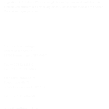
abgestimmt. Auf diese Weise ermöglicht das System von Hauff-Technik
einfach und effizient die Erstellung eines Glasfaseranschlusses mit hohen
Datenübertragungsraten.
Standort Hermaringen
Robert-Bosch-Straße 9
89568 Hermaringen, GERMANY
Tel.: +49 7322 1333-0
Fax: +49 7322 1333-999
Standort Heidenheim
Zoeppritzstraße 73
89522 Heidenheim, GERMANY
Tel.: +49 7321 94690-0
office@hauff-technik.de