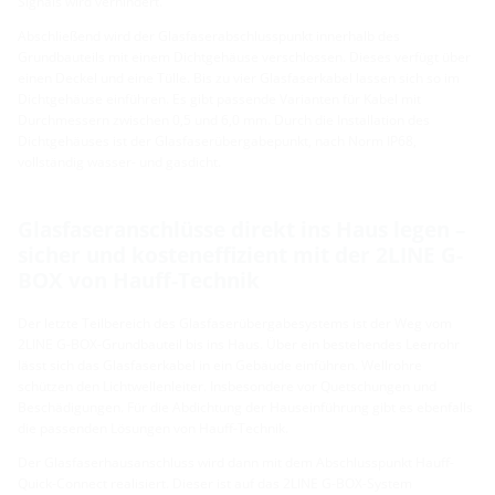
Signals wird verhindert.
Abschließend wird der Glasfaserabschlusspunkt innerhalb des
Grundbauteils mit einem Dichtgehäuse verschlossen. Dieses verfügt über
einen Deckel und eine Tülle. Bis zu vier Glasfaserkabel lassen sich so im
Dichtgehäuse einführen. Es gibt passende Varianten für Kabel mit
Durchmessern zwischen 0,5 und 6,0 mm. Durch die Installation des
Dichtgehäuses ist der Glasfaserübergabepunkt, nach Norm IP68,
vollständig wasser- und gasdicht.
Glasfaseranschlüsse direkt ins Haus legen –
sicher und kosteneffizient mit der 2LINE G-
BOX von Hauff-Technik
Der letzte Teilbereich des Glasfaserübergabesystems ist der Weg vom
2LINE G-BOX-Grundbauteil bis ins Haus. Über ein bestehendes Leerrohr
lässt sich das Glasfaserkabel in ein Gebäude einführen. Wellrohre
schützen den Lichtwellenleiter. Insbesondere vor Quetschungen und
Beschädigungen. Für die Abdichtung der Hauseinführung gibt es ebenfalls
die passenden Lösungen von Hauff-Technik.
Der Glasfaserhausanschluss wird dann mit dem Abschlusspunkt Hauff-
Quick-Connect realisiert. Dieser ist auf das 2LINE G-BOX-System