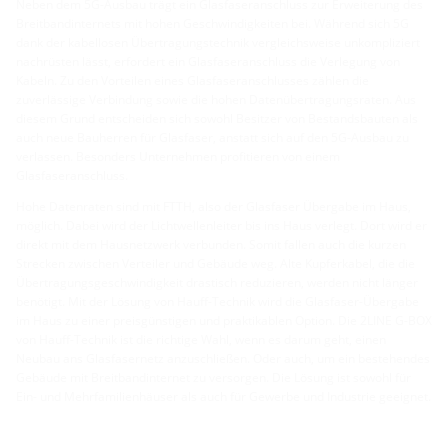
Neben dem 5G-Ausbau trägt ein Glasfaseranschluss zur Erweiterung des
Breitbandinternets mit hohen Geschwindigkeiten bei. Während sich 5G
dank der kabellosen Übertragungstechnik vergleichsweise unkompliziert
nachrüsten lässt, erfordert ein Glasfaseranschluss die Verlegung von
Kabeln. Zu den Vorteilen eines Glasfaseranschlusses zählen die
zuverlässige Verbindung sowie die hohen Datenübertragungsraten. Aus
diesem Grund entscheiden sich sowohl Besitzer von Bestandsbauten als
auch neue Bauherren für Glasfaser, anstatt sich auf den 5G-Ausbau zu
verlassen. Besonders Unternehmen profitieren von einem
Glasfaseranschluss.
Hohe Datenraten sind mit FTTH, also der Glasfaser Übergabe im Haus,
möglich. Dabei wird der Lichtwellenleiter bis ins Haus verlegt. Dort wird er
direkt mit dem Hausnetzwerk verbunden. Somit fallen auch die kurzen
Strecken zwischen Verteiler und Gebäude weg. Alte Kupferkabel, die die
Übertragungsgeschwindigkeit drastisch reduzieren, werden nicht länger
benötigt. Mit der Lösung von Hauff-Technik wird die Glasfaser-Übergabe
im Haus zu einer preisgünstigen und praktikablen Option. Die 2LINE G-BOX
von Hauff-Technik ist die richtige Wahl, wenn es darum geht, einen
Neubau ans Glasfasernetz anzuschließen. Oder auch, um ein bestehendes
Gebäude mit Breitbandinternet zu versorgen. Die Lösung ist sowohl für
Ein- und Mehrfamilienhäuser als auch für Gewerbe und Industrie geeignet.