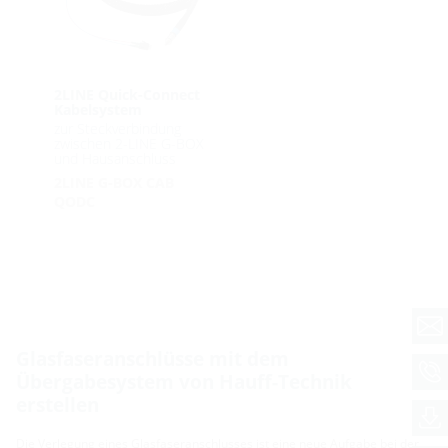
2LINE Quick-Connect
Kabelsystem
zur Steckverbindung
zwischen 2-LINE G-BOX
und Hausanschluss
2LINE G-BOX CAB
QODC
Glasfaseranschlüsse mit dem
Übergabesystem von Hauff-Technik
erstellen
Die Verlegung eines Glasfaseranschlusses ist eine neue Aufgabe bei der