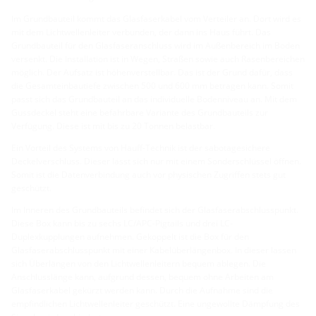
Im Grundbauteil kommt das Glasfaserkabel vom Verteiler an. Dort wird es
mit dem Lichtwellenleiter verbunden, der dann ins Haus führt. Das
Grundbauteil für den Glasfaseranschluss wird im Außenbereich im Boden
versenkt. Die Installation ist in Wegen, Straßen sowie auch Rasenbereichen
möglich. Der Aufsatz ist höhenverstellbar. Das ist der Grund dafür, dass
die Gesamteinbautiefe zwischen 500 und 600 mm betragen kann. Somit
passt sich das Grundbauteil an das individuelle Bodenniveau an. Mit dem
Gussdeckel steht eine befahrbare Variante des Grundbauteils zur
Verfügung. Diese ist mit bis zu 20 Tonnen belastbar.
Ein Vorteil des Systems von Hauff-Technik ist der sabotagesichere
Deckelverschluss. Dieser lässt sich nur mit einem Sonderschlüssel öffnen.
Somit ist die Datenverbindung auch vor physischen Zugriffen stets gut
geschützt.
Im Inneren des Grundbauteils befindet sich der Glasfaserabschlusspunkt.
Diese Box kann bis zu sechs LC/APC-Pigtails und drei LC-
Duplexkupplungen aufnehmen. Gekoppelt ist die Box für den
Glasfaserabschlusspunkt mit einer Kabelüberlängenbox. In dieser lassen
sich Überlängen von den Lichtwellenleitern bequem ablegen. Die
Anschlusslänge kann, aufgrund dessen, bequem ohne Arbeiten am
Glasfaserkabel gekürzt werden kann. Durch die Aufnahme sind die
empfindlichen Lichtwellenleiter geschützt. Eine ungewollte Dämpfung des