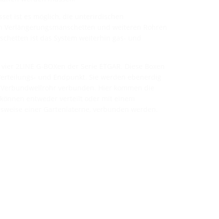
et ist es möglich, die unterirdischen
on Verlängerungsmanschetten und weiteren Rohren
schetten ist das System weiterhin gas- und
 vier 2LINE G-BOXen der Serie ETGAR. Diese Boxen
Verteilungs- und Endpunkt. Sie werden ebenerdig
em Verbundwellrohr verbunden. Hier kommen die
 können entweder verteilt oder mit einem
lsweise einer Gartenlaterne, verbunden werden.