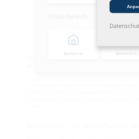
Anpa
Privat-Bereich
Datenschut
Bauherr:in
Bewerber:in
Einsparten im eigenen Grundstü
erstellen
Einsparten sind Versorgungsleitungen die, aus dem H
verschiedenen Punkten im Bereich des eigenen Grun
finden sich immer mehr Notwendigkeiten für eine sol
Hausausführung. Gerade bei aktuellen Neubauten ist 
denken.
Einsparten – für diese Zwecke w
Es finden sich zahlreiche Anwendungsbereiche für Ein