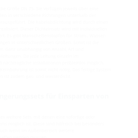
ie Größe DN 75. Sie verfügen jeweils über eine
rden in verschiedene Richtungen unterhalb der
rausgeführt. Die Kabelabdichtung wird durch einen
ealisiert. Dieser Dichteinsatz wird mit individuellen
t. Es gibt Manschettenstopfen für Strom-, Wasser-
gen in unterschiedlichen Größen. Somit ist die
et. Ganz unabhängig von Anzahl, Art und
eitungen. Da jede Leitung einzeln im
d nachträgliche Installationen problemlos möglich.
Kernbohrung ist somit nicht nötig. Das fertige System
en ist zudem gas- und wasserdicht.
ngerungssets für Einsparten von
es weitere Sets, mit denen eine sofortige oder
ms möglich ist. Diese sind hilfreich bei besonders
auch wenn im Außenbereich weitere
haffen werden müssen.