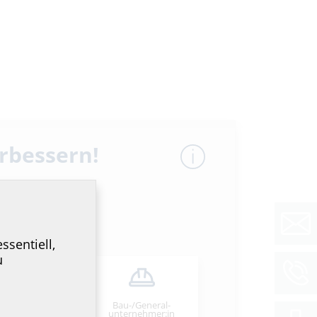
erbessern!
ssentiell,
u
Bau-/General­
stallateur:in
unternehmer:in