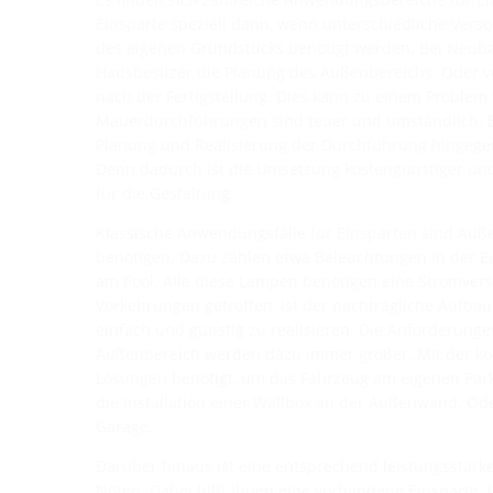
Einsparte speziell dann, wenn unterschiedliche Vers
des eigenen Grundstücks benötigt werden. Bei Neuba
Hausbesitzer die Planung des Außenbereichs. Oder ve
nach der Fertigstellung. Dies kann zu einem Problem
Mauerdurchführungen sind teuer und umständlich. E
Planung und Realisierung der Durchführung hingegen
Denn dadurch ist die Umsetzung kostengünstiger und
für die Gestaltung.
Klassische Anwendungsfälle für Einsparten sind Auß
benötigen. Dazu zählen etwa Beleuchtungen in der E
am Pool. Alle diese Lampen benötigen eine Stromver
Vorkehrungen getroffen, ist der nachträgliche Aufba
einfach und günstig zu realisieren. Die Anforderun
Außenbereich werden dazu immer größer. Mit der k
Lösungen benötigt, um das Fahrzeug am eigenen Parkp
die Installation einer Wallbox an der Außenwand. Ode
Garage.
Darüber hinaus ist eine entsprechend leistungsstar
Nöten. Dabei hilft Ihnen eine vorhandene Einsparte. 