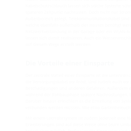
Kabelschutzschlauch lassen sich solche Systeme schn
späteren Zeitpunkt nachrüsten. Doch nicht nur Stro
Außenbereich gelegt. Telekommunikationskabel sind 
welche ebenfalls außerhalb des Hauses benötigt wer
Netzwerkverbindung in der Garage oder ein WLAN-Acc
lassen sich damit realisieren. Auch ein Wasseransch
auf diesem Wege erstellt werden.
Die Vorteile einer Einsparte
Der zentrale Vorteil einer Einsparte ist die unterirdi
die Versorgungskabel vor Frost. Und zudem auch vor 
Beschädigungen und anderen Gefahren. Außerdem ers
während der Rohbauphase spätere Nachrüstungen. Dies 
Darüber hinaus erleichtert es die Erstellung von Sys
verbunden werden müssen. Wie etwa Gartenbeleucht
Mit einem Leerrohrsystem ist zudem jederzeit eine 
Erweiterungen sind auf diese Weise ohne teure U
Erdarbeiten möglich. Professionelle Einsparten sin