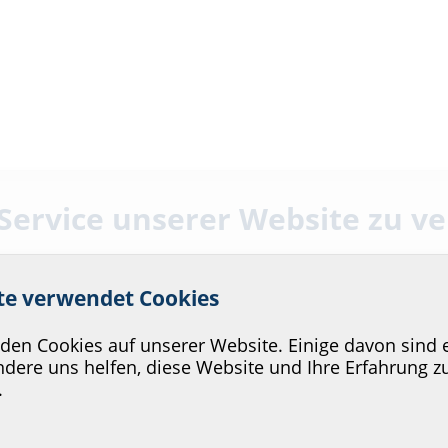
 Service unserer Website zu v
ite verwendet Cookies
en Cookies auf unserer Website. Einige davon sind e
dere uns helfen, diese Website und Ihre Erfahrung z
.
Hausausführungen ETGAR
Elektromobilität
Kommunikations­
:in
EVU/­Stadt­werke
In
branche