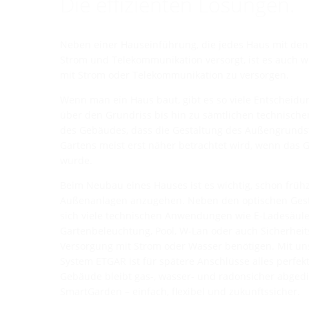
Die effizienten Lösungen.
Neben einer Hauseinführung, die jedes Haus mit den
Strom und Telekommunikation versorgt, ist es auch w
mit Strom oder Telekommunikation zu versorgen.
Wenn man ein Haus baut, gibt es so viele Entscheidu
über den Grundriss bis hin zu sämtlichen technisch
des Gebäudes, dass die Gestaltung des Außengrunds
Gartens meist erst näher betrachtet wird, wenn das G
wurde.
Beim Neubau eines Hauses ist es wichtig, schon frühz
Außenanlagen anzugehen. Neben den optischen Gest
sich viele technischen Anwendungen wie E-Ladesäul
Gartenbeleuchtung, Pool, W-Lan oder auch Sicherheit
Versorgung mit Strom oder Wasser benötigen. Mit u
System ETGAR ist für spätere Anschlüsse alles perfek
Gebäude bleibt gas-, wasser- und radonsicher abgedic
SmartGarden – einfach, flexibel und zukunftssicher.