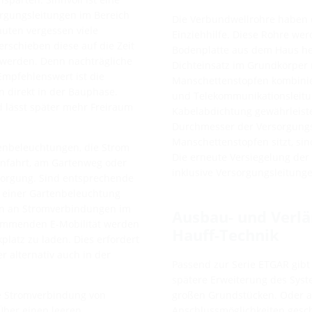
orgungsleitungen im Bereich
Die Verbundwellrohre haben d
uten vergessen viele
Einziehhilfe. Diese Rohre we
rschieben diese auf die Zeit
Bodenplatte aus dem Haus he
 werden. Denn nachträgliche
Dichteinsatz im Grundkörper r
mpfehlenswert ist die
Manschettenstopfen kombinier
 direkt in der Bauphase.
und Telekommunikationsleitun
 lässt später mehr Freiraum
Kabelabdichtung gewährleist
Durchmesser der Versorgungsl
Manschettenstopfen sitzt, sin
enbeleuchtungen, die Strom
Die erneute Versiegelung der 
infahrt, am Gartenweg oder
inklusive Versorgungsleitung
sorgung. Sind entsprechende
u einer Gartenbeleuchtung
gen an Stromverbindungen im
Ausbau- und Verlä
ommenden E-Mobilität werden
Hauff-Technik
latz zu laden. Dies erfordert
r alternativ auch in der
Passend zur Serie ETGAR gibt 
spätere Erweiterung des Syste
ke Stromverbindung von
großen Grundstücken. Oder 
Über einen leeren
Anschlussmöglichkeiten gesc