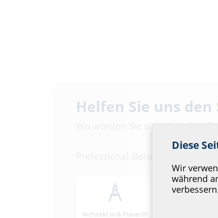
Helfen Sie uns den
Wo würden Sie sich einordnen?
Diese Se
Professional-Bereich
Wir verwend
während an
verbessern
Architekt:in & Planer:in
Handels­partner