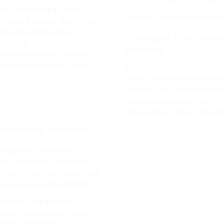
ell und einfach zu einem
Mit dem ETGAR Verlängerungss
m wird auf diesem Weg in den
Verbundwellrohre mithilfe v
Versorgungsleitungen,
zu verlängern. Durch die Man
den. Eine
wasserdicht.
ess Point auf der Terrasse
luss im Außenbereich kann
Das ETGAR Ausbauset enthält
dienen im Außenbereich als 
installiert und direkt mit d
Versorgungsleitungen an. Sie
gewünschten System, beispie
sche Verlegung. Dies schützt
physikalischen
part die Erstellung
schafft viel Flexibilität.
temen, die mit der Haustechnik
ungen und Ladestationen.
Nachbelegung möglich.
mbaumaßnahmen oder sogar
d zudem vollkommen gas- und