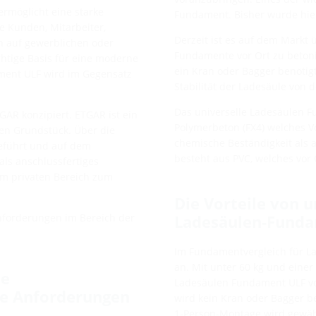
ermöglicht eine starke
Fundament. Bisher wurde hier
re Kunden, Mitarbeiter,
Derzeit ist es auf dem Markt
n auf gewerblichen oder
Fundamente vor Ort zu betoni
ichtige Basis für eine moderne
ein Kran oder Bagger benötig
ament ULF wird im Gegensatz
Stabilität der Ladesäule von d
Das universelle Ladesäulen 
GAR konzipiert. ETGAR ist ein
Polymerbeton (FX4) welches Vor
en Grundstück. Über die
chemische Beständigkeit als
eführt und auf dem
besteht aus PVC, welches vor
als anschlussfertiges
im privaten Bereich zum
Die Vorteile von 
Anforderungen im Bereich der
Ladesäulen-Fund
Im Fundamentvergleich für La
an. Mit unter 60 kg und einer
le
Ladesäulen Fundament ULF von
lle Anforderungen
wird kein Kran oder Bagger be
1-Person-Montage wird gewähr