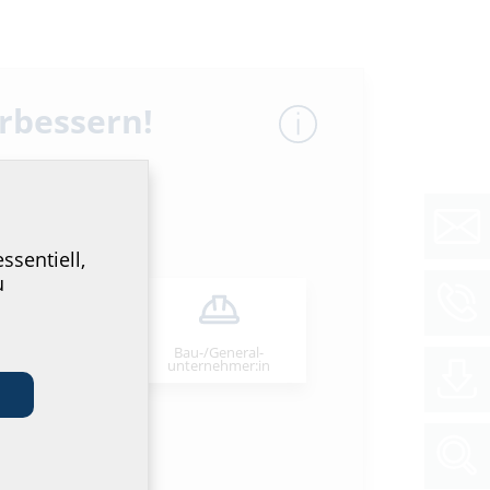
erbessern!
ssentiell,
u
Bau-/General­
stallateur:in
unternehmer:in