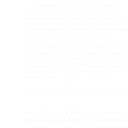
Für den gewerblichen oder öffentlichen Bereich: ULF 
Ladeinfrastruktur für Ihren B2B oder B2C-Bereich. Ih
Lieferanten, Gäste und Besucher sollen bequem lade
öffentlichen Parkplätzen. Hauff-Technik schafft die r
Ladeinfrastruktur. Das universelle Ladesäulen Fund
zu ETGAR bei größeren Ladesäulen eingesetzt.
Für den privaten Bereich wurde von Hauff-Technik ET
Komplettsystem zur Stromverteilung auf dem gesamt
Hausausführung wird der Strom aus dem Gebäude g
Grundstück verteilt. Die ETGAR Fundament-Box dient 
Fundamentsystem für kleinere Ladestelen, die meist 
Einsatz kommen.
Dadurch bieten wir effiziente Lösungen für diverse 
Ladeinfrastruktur ab.
Hauff-Technik liefert die optima
Ladeinfrastruktur für individue