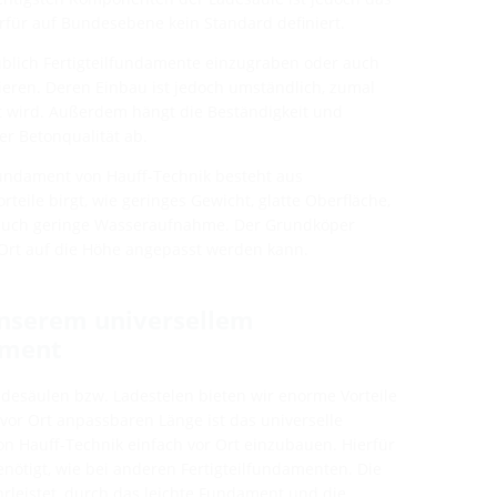
für auf Bundesebene kein Standard definiert.
 üblich Fertigteilfundamente einzugraben oder auch
eren. Deren Einbau ist jedoch umständlich, zumal
t wird. Außerdem hängt die Beständigkeit und
er Betonqualität ab.
Fundament von Hauff-Technik besteht aus
teile birgt, wie geringes Gewicht, glatte Oberfläche,
 auch geringe Wasseraufnahme. Der Grundköper
 Ort auf die Höhe angepasst werden kann.
unserem universellem
ament
desäulen bzw. Ladestelen bieten wir enorme Vorteile
 vor Ort anpassbaren Länge ist das universelle
 Hauff-Technik einfach vor Ort einzubauen. Hierfür
nötigt, wie bei anderen Fertigteilfundamenten. Die
leistet, durch das leichte Fundament und die