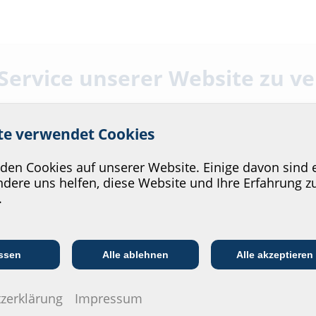
 Service unserer Website zu v
ite verwendet Cookies
en Cookies auf unserer Website. Einige davon sind e
dere uns helfen, diese Website und Ihre Erfahrung z
.
Elektromobilität
Fundamentrohre
Kommunikations­
:in
EVU/­Stadt­werke
In
branche
ssen
Alle ablehnen
Alle akzeptieren
zerklärung
Impressum