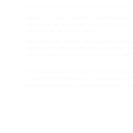
Die Netzinfrastruktur ist die elementare Basis für d
Egal ob Strom, Wasser, Gas oder Telekommunikation -
ausgebauten Netzinfrastruktur können die verschie
ankommen, wo sie benötigt werden.
Hauff-Technik als Hersteller von Gebäudedurchführung
überall dort wo Leitungen durch Bauwerke geführt w
wieder zuverlässig dicht verschlossen wird und die 
geführt werden.
Neben Gebäudedurchführungen bietet Hauff-Technik
unterirdischen Stromverteilung im Außenbereich, so
Fundamentsysteme für E-Ladesäulen, Beleuchtungsm
Anwendungen.