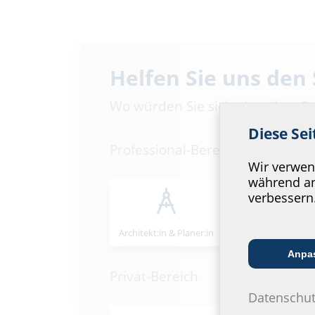
Helfen Sie uns den
Wo würden Sie sich einordnen?
Diese Se
Professional-Bereich
Wir verwend
während an
verbessern
Architekt:in & Planer:in
Handels­partner
Anpa
Privat-Bereich
Datenschut