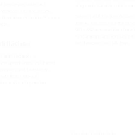
ht bequemes laden auf
integrierte Kabeldurchführun
 Verlegen Sie Ihre Strom-,
Derzeit ist ULF in drei Größ
 Produkten. Schaffen Sie eine
dem Fundamentrohr mit eine
ität.
380 x 380 mm und dem Funda
Fundamentplatte von 470 x 
rkflächen
Durchmesser von 300 mm.
Hauff-Technik ein
ulen geschaffen. ULF bietet
lentypen und Ladestelen
satz findet ULF auf
chen und auch privaten
Standort Heidenheim