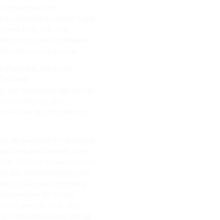
ist besonders bei
e Außenseite ist in der Regel
chnik lässt sich eine
e Wände müssen mindestens
tem kompatibel zu sein.
schutz-Kits geschützt
-Technik-
 Die Installation der Kissen
ngraumdichtung. Die
its sind für Wandstärken ab
itung verwendbar. Unabhängig
kationskabel handelt. Auch
lich. Darüber hinaus sind die
. Die Installation gestaltet
ukonstruktionen notwendig.
weise werden die Kissen
eßend werden sie in den
n Parts des Kissens erfolgt