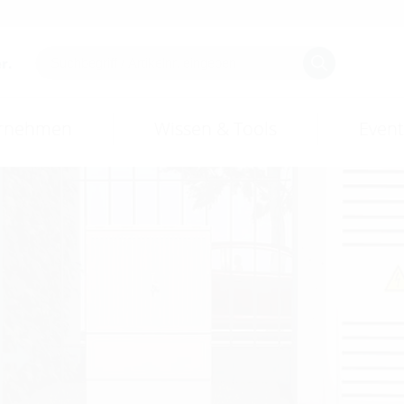
r.
rnehmen
Wissen & Tools
Event