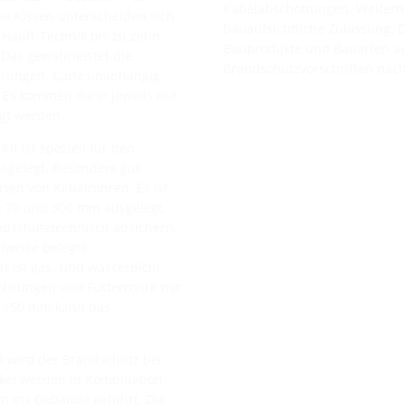
Kabelabschottungen. Weiterhi
se Kissen unterscheiden sich
bauaufsichtliche Zulassung. 
n Hauff-Technik bis zu zehn
Bauprodukte und Bauarten ausg
 Das gewährleistet die
Brandschutzvorschriften nach
hrungen. Ganz unabhängig
. Es kommen dann jeweils nur
igt werden.
Kit ist speziell für den
sgelegt. Besonders gut
ten von Kabelrohren. Es ist
 70 und 300 mm ausgelegt.
ndschutztechnisch absichern.
ilweise belegte
 ist gas- und wasserdicht.
nbohrungen und Futterrohre mit
n 150 mm kann das
l wird der Brandschutz bei
kel werden in Kombination
n ins Gebäude geführt. Die