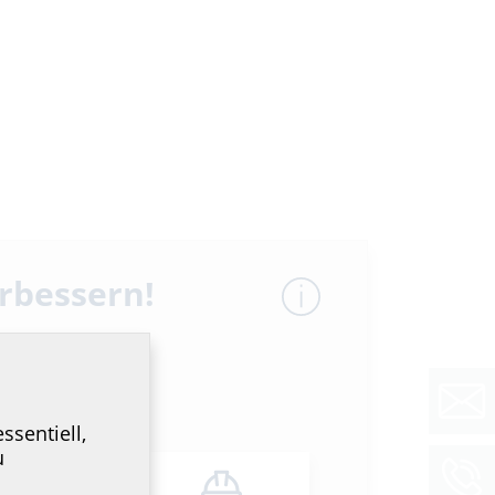
erbessern!
ssentiell,
u