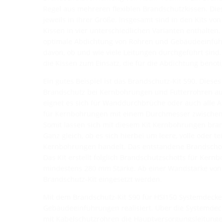
Regel aus mehreren flexiblen Brandschutzkissen. Die
jeweils in ihrer Größe. Insgesamt sind in den Kits vo
Kissen in vier unterschiedlichen Varianten enthalten.
optimale Abdichtung von Rohren und Gebäudeeinfü
davon, ob und wie viele Leitungen durchgeführt sind
die Kissen zum Einsatz, die für die Abdichtung benöt
Ein gutes Beispiel ist das Brandschutz-Kit S90. Dieses 
Brandschutz bei Kernbohrungen und Futterrohren au
eignet es sich für Wanddurchbrüche oder auch alle Ar
für Kernbohrungen mit einem Durchmesser zwischen
Somit lassen sich mit diesem Kit Kernbohrungen bra
Ganz gleich, ob es sich hierbei um leere, volle oder te
Kernbohrungen handelt. Das entstandene Brandschott
Das Kit erstellt folglich Brandschutzschotts für Ker
mindestens 280 mm Stärke. Ab einer Wandstärke vo
Brandschutz-Kit eingesetzt werden.
Mit dem Brandschutz-Kit S90 für HSI150 Systemdecke
Gebäudeeinführungen realisiert. Über die Systemdec
mit Kabelschutzrohren die Hauptversorgungsleitunge