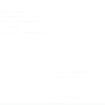
on eines Brandschutz-Kits
uten abgeschlossen. Eine
 während der Bauphase als
dem sind alle
sondere bei Installationen im
Standort Heidenheim
 7322 1333-0
Zoeppritzstraße 73
 7322 1333-999
89522 Heidenheim, GERMANY
Routenplaner