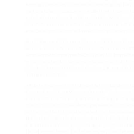
Montage dieser Kits ist von einer Seite möglich. Dies 
nachträglichen Einbauten ein großer Vorteil. Denn: Di
unterirdisch und somit nicht zugänglich. Mit dieser Te
Schottstärke von mindestens 440 mm erreichen. Di
eine Dicke von 240 mm aufweisen, um mit diesem Sys
Auch Ringraumdichtungen können mithilfe von Brand
werden. Diese Kits sind mit den verschiedenen Hauff
Ringraumdichtungen wie HRD150 oder 160 kompatibel.
erfolgt zwischen der Versorgungsleitung und der Ri
Schottstärke erreicht hier mindestens 280 mm. Die K
150 mm einsetzbar.
All diese Lösungen sind mit jeder Art von Medienle
davon, ob es sich um Wasserrohre oder Telekommuni
der Einsatz in Verbindung mit Stromleitungen ist mög
Brandschutz-Kits für alle Arten von Wänden zugelassen
sich sehr einfach. Es sind keine weiteren Wandanba
Bei der Installation in einem Systemdeckel beispiels
einfach um die Versorgungsleitungen gelegt. Anschli
Deckel eingeschoben. Die Sicherung des überstehende