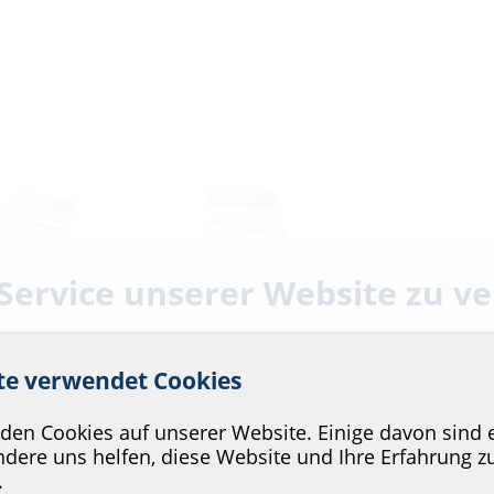
 Service unserer Website zu v
-Kit S90
Brandschutz-Kit S90
für Kernbohrungen und
ite verwendet Cookies
htung
Futterrohre
150 HRD
HSS KB FR HRD
en Cookies auf unserer Website. Einige davon sind e
dere uns helfen, diese Website und Ihre Erfahrung z
.