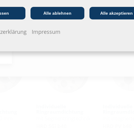
Kommunikations­
:in
EVU/­Stadt­werke
In
branche
ssen
Alle ablehnen
Alle akzeptieren
zerklärung
Impressum
Individuelle
Individuelle
chtung
Ringraumdichtung
Ringraumdi
60 mm
mit Segmentringtechnik
mit integriert
HRD SGi b40
HRD PV b60