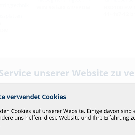
tringtechnik
WIN SG b40 A2/EPDM
HSD100 EW 
44+4x7-12 
essplatten
0
PDM
 Service unserer Website zu v
ite verwendet Cookies
en Cookies auf unserer Website. Einige davon sind e
dere uns helfen, diese Website und Ihre Erfahrung z
.