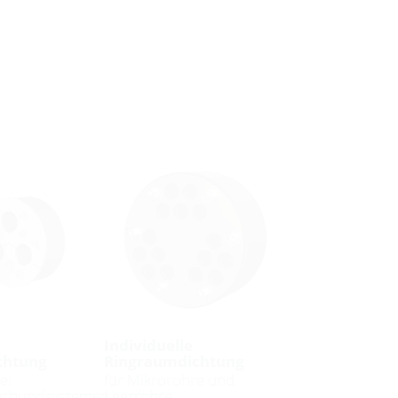
Individuelle
chtung
Ringraumdichtung
ei
für Mikrorohre und
erbundsystemen
Leerrohre