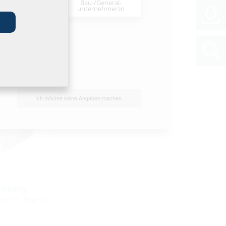
Bau-/General­
stallateur:in
unternehmer:in
Ich möchte keine Angaben machen.
chtung
em Prüfventil