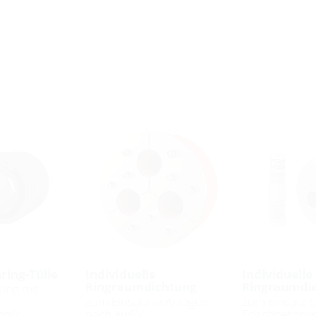
ring-Tülle
Individuelle
Individuelle
Ringraumdichtung
Ringraumdi
ung mit
zum Einsatz in Anlagen
zum Einsatz b
hnik
nach AwSV
Frischbetonv