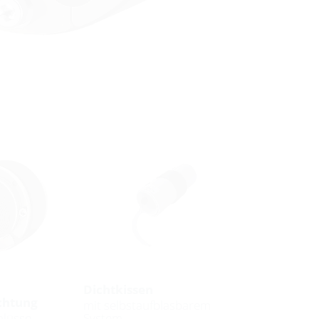
Dichtkissen
chtung
mit selbstaufblasbarem
hlüsse
System