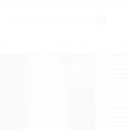
r.
rnehmen
Wissen & Tools
Event