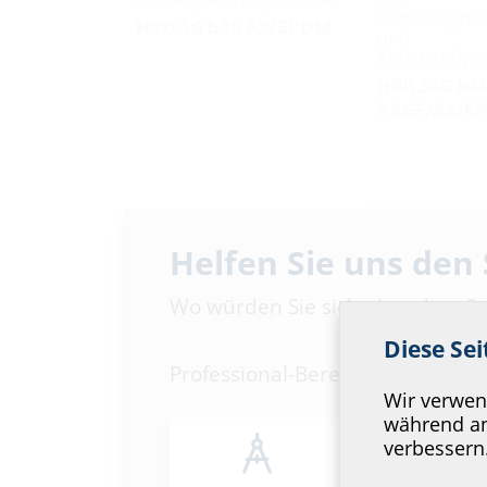
Supersegmen
HRD SG b40 A2/EPDM
und
Kunststoffpr
HRK SSG b4
PAGF/A4/E
Helfen Sie uns den
Wo würden Sie sich einordnen?
Diese Se
Professional-Bereich
Blinddichtung
Wir verwend
TO
während an
verbessern