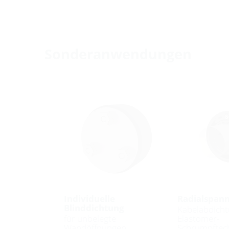
Sonderanwendungen
Individuelle
Radialspann
Blinddichtung
Kabelabdicht
für unbelegte
Elastomer-
Wandöffnungen
Schrumpftec