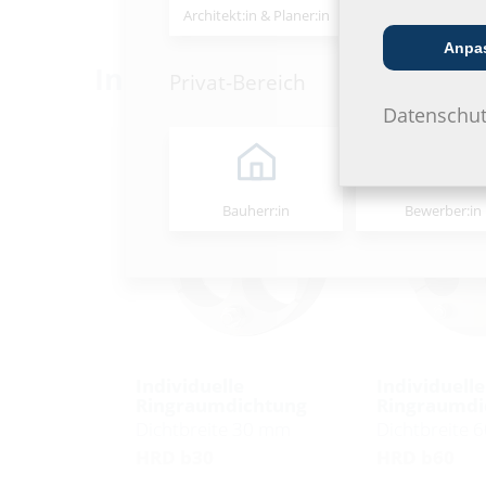
Architekt:in & Planer:in
Handels­partner
Anpa
Individuell
Privat-Bereich
Datenschut
Bauherr:in
Bewerber:in
Individuelle
Individuelle
Ringraumdichtung
Ringraumdi
Dichtbreite 30 mm
Dichtbreite 
HRD b30
HRD b60