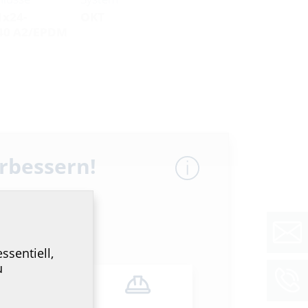
1x24-
OKT
b40 A2/EPDM
erbessern!
ssentiell,
u