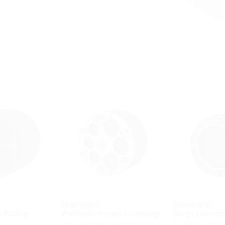
Standard-
Standard-
chtung
Wellrohrinnendichtung
Ringraumdi
mit Segmentringtechnik
für Hausansc