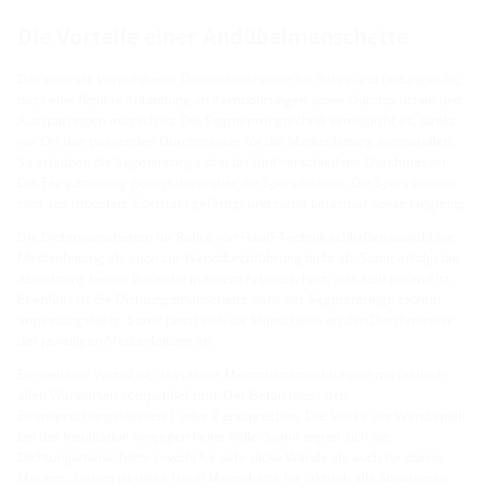
Die Vorteile einer Andübelmanschette
Der zentrale Vorteil dieser Dichtmanschetten für Rohre und Leitungen ist,
dass eine flexible Anbindung an Kernbohrungen sowie Durchbrüchen und
Aussparungen möglich ist. Die Segmentringtechnik ermöglicht es, direkt
vor Ort den passenden Durchmesser für die Medienleitung einzustellen.
So erlauben die Segmentringe drei bis fünf verschiedene Durchmesser.
Die Feinjustierung gelingt dann über die Spannbänder. Die Spannbänder
sind aus robustem Edelstahl gefertigt und somit belastbar sowie langlebig.
Die Dichtmanschetten für Rohre von Hauff-Technik schließen sowohl zur
Medienleitung als auch zur Wanddurchführung dicht ab. Somit erfolgt die
Abdichtung beider Bereiche in einem Arbeitsschritt, was zeitsparend ist.
Ebenfalls ist die Dichtungsmanschette dank der Segmentringe extrem
anpassungsfähig. Somit passt sich die Manschette an den Durchmesser
der jeweiligen Medienleitung an.
Ein weiterer Vorteil ist, dass diese Manschettendichtungen mit faktisch
allen Wandarten kompatibel sind. Der Beton muss den
Beanspruchungsklassen 1 oder 2 entsprechen. Die Stärke der Wand spielt
bei der Installation hingegen keine Rolle. Somit eignet sich die
Dichtungsmanschette sowohl für sehr dicke Wände als auch für dünne
Mauern. Zudem ist diese Hauff Manschette für faktisch alle Situationen