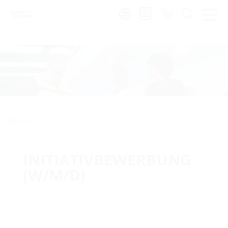
de
|
global
Karriere
INITIATIVBEWERBUNG
(W/M/D)