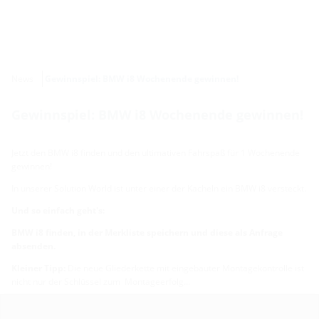
News
Gewinnspiel: BMW i8 Wochenende gewinnen!
Gewinnspiel: BMW i8 Wochenende gewinnen!
Jetzt den BMW i8 finden und den ultimativen Fahrspaß für 1 Wochenende
gewinnen!
In unserer Solution World ist unter einer der Kacheln ein BMW i8 versteckt.
Und so einfach geht's:
BMW i8 finden, in der Merkliste speichern und diese als Anfrage
absenden.
Kleiner Tipp:
Die neue Gliederkette mit eingebauter Montagekontrolle ist
nicht nur der Schlüssel zum Montageerfolg...
Falls Sie der glückliche Gewinner sind, erhalten Sie von uns Anfang Juli eine
Benachrichtigung!