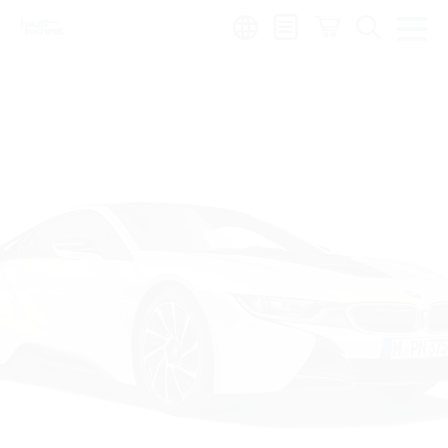
de
|
global