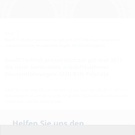
News
Hauff-Technik präsentiert zur gat/wat 2017 die neue Generation
zukunftssicherer Hauseinführungen: MSH/ESH PolySafe
Hauff-Technik präsentiert zur gat/wat 2017
die neue Generation zukunftssicherer
Hauseinführungen: MSH/ESH PolySafe
Hauff-Technik heißt Sie sehr herzlich zur gat I wat vom 28.-30.11. 2017 in
Köln willkommen, und damit auch zur größten deutschen Branchenmesse
für die Gas- und Wasserwirtschaft.
Freuen Sie sich mit der neuen MSH/ESH PolySafe auf eine Innovation, die
für Hauseinführungen einen neuen Stand der Technik definiert:
Helfen Sie uns den
Service unserer
HALLE: 7