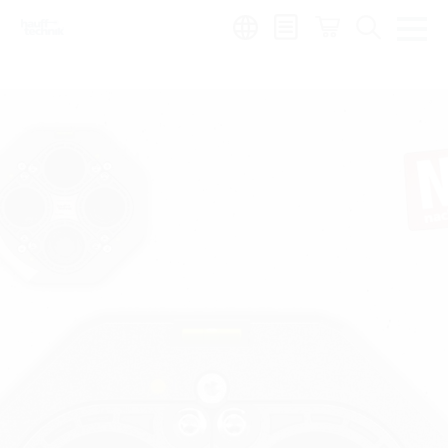
de
|
global