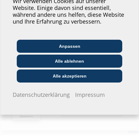
Wo würden Sie sich einordnen?
Wir verwenden Cookies auf unserer
Website. Einige davon sind essentiell,
während andere uns helfen, diese Website
Professional-Bereich
und Ihre Erfahrung zu verbessern.
Architekt:in &
Kommunikations­
Handels­partner:in
Planer:in
branche
Anpassen
Bau-/General­
Alle ablehnen
EVU/­Stadt­werke
Installateur:in
unternehmer:in
Privat-Bereich
Alle akzeptieren
Datenschutzerklärung
Impressum
Bauherr:in
Ich möchte keine Angaben
machen.
Bewerber:in