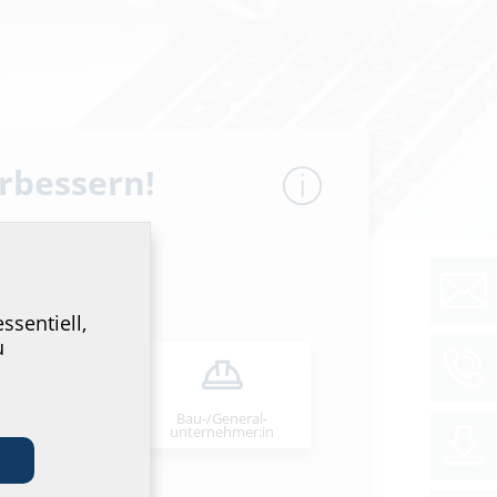
erbessern!
ssentiell,
u
ng,
den Sie
Bau-/General­
stallateur:in
unternehmer:in