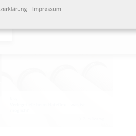
zerklärung
Impressum
Blog
Verlegetiefe beim Hateflex – was ist
möglich?
Zum Beitrag