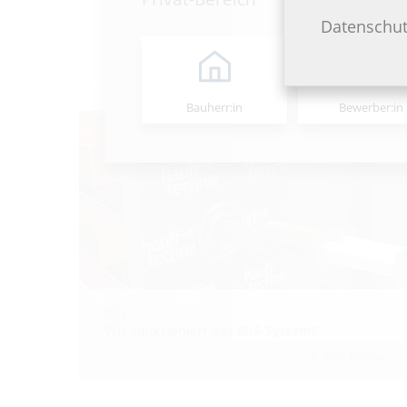
Datenschut
Bauherr:in
Bewerber:in
Blog
Wie funktioniert das MIS-System?
Zum Beitrag