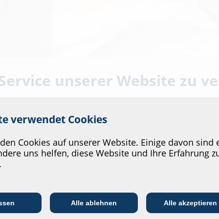
 Service unserer Website zu v
ite verwendet Cookies
ter Hand
en Cookies auf unserer Website. Einige davon sind e
dere uns helfen, diese Website und Ihre Erfahrung z
.
echnische Hintergründe und Lösungen rund um die Themen Abdichtu
rmen, Produktentwicklungen oder Anwendungbeispiele – hier fin
Kommunikations­
:in
EVU/­Stadt­werke
In
branche
Hauff-Technik.
ssen
Alle ablehnen
Alle akzeptieren
 neue Beiträge und Solutionguides.