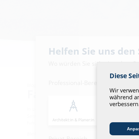
Helfen Sie uns den
Wo würden Sie sich einordnen?
Diese Se
Professional-Bereich
Blog
Fachwissen aus ers
Wir verwend
während an
verbessern
In unserem Blog teilen wir praxisnahe Einblicke, t
Sanierung und moderne Gebäudetechnik. Ob neue No
Architekt:in & Planer:in
Handels­partner
fundiertes Know-how direkt aus der Lösungswelt von 
Anpa
Bleiben Sie informiert und entdecken Sie regelmäßig
Privat-Bereich