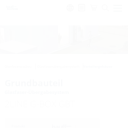
de
|
global
Glasfaserausbau
Glasfaserübergabesystem
Verteilergehäuse
Grundbauteil
Glasfaser-Übergabesystem
2LINE G-BOX GBT
Produkt