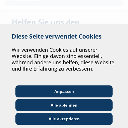
BIM
Helfen Sie uns den
2LINE G-BOX GBT
(BIM)
BIM-Portal
Service unserer
Diese Seite verwendet Cookies
Website zu verbessern!
Datenblatt & Ausschreibungstext
Wo würden Sie sich einordnen?
Wir verwenden Cookies auf unserer
Zum Download des Datenblattes und der Ausschreibungstexte,
Website. Einige davon sind essentiell,
bitte das Produkt im unteren Bereich konfigurieren und über das
während andere uns helfen, diese Website
Symbol
downloaden.
Professional-Bereich
und Ihre Erfahrung zu verbessern.
Architekt:in &
Kommunikations­
Handels­partner:in
Planer:in
branche
Anpassen
Bau-/General­
Alle ablehnen
EVU/­Stadt­werke
Installateur:in
unternehmer:in
Varianten
Privat-Bereich
Alle akzeptieren