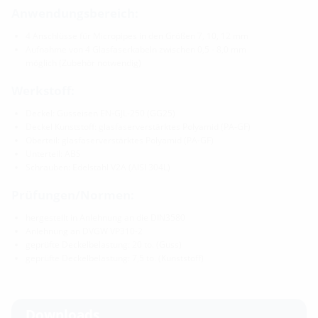
Anwendungsbereich:
4 Anschlüsse für Micropipes in den Größen 7, 10, 12 mm
Aufnahme von 4 Glasfaserkabeln zwischen 0,5 - 8,0 mm
möglich (Zubehör notwendig)
Werkstoff:
Deckel: Gusseisen EN-GJL-250 (GG25)
Deckel Kunststoff: glasfaserverstärktes Polyamid (PA-GF)
Oberteil: glasfaserverstärktes Polyamid (PA-GF)
Unterteil: ABS
Schrauben: Edelstahl V2A (AISI 304L)
Prüfungen/Normen:
hergestellt in Anlehnung an die DIN3580
Anlehnung an DVGW VP310-2
geprüfte Deckelbelastung: 20 to. (Guss)
geprüfte Deckelbelastung: 7,5 to. (Kunststoff)
Downloads