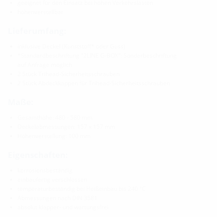
geeignet für den Einsatz bei hohen Verkehrslasten
höhenverstellbar
Lieferumfang:
inklusive Deckel (Kunststoff* oder Guss)
*Standardbeschriftung "2LINE G-BOX": Sonderbeschriftung
auf Anfrage möglich
2 Stück Trihead-Sicherheitsschrauben
2 Stück Abdeckkappen für Trihead-Sicherheitsschrauben
Maße:
Gesamthöhe: 480 - 580 mm
Deckelabmessungen: 157 x 157 mm
Höhenverstellung: 100 mm
Eigenschaften:
korrosionsbeständig
einbaufertig verschlossen
temperaturbeständig bei Heißeinbau bis 240 °C
Abmessungen nach DIN 3581
absolut klapper- und wartungsfrei