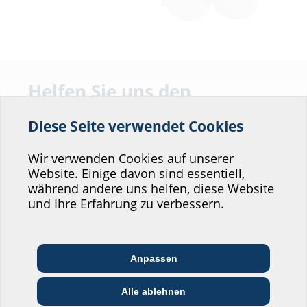
Kabelüberlängenbox mit Deckel.
Helfen Sie uns den
Service unserer
Diese Seite verwendet Cookies
Website zu verbessern!
Fakten
Wo würden Sie sich einordnen?
Wir verwenden Cookies auf unserer
Website. Einige davon sind essentiell,
Lieferumfang:
während andere uns helfen, diese Website
Professional-Bereich
2 Stück 2LINE G-BOX Wellrohr-Clip
und Ihre Erfahrung zu verbessern.
1 Stück Deckel Überlängenbox
4 Stück Clip Überlängenbox
1 Stück Einführungstopf
Architekt:in &
Kommunikations­
Handels­partner:in
Planer:in
branche
Anpassen
Bau-/General­
Downloads
Alle ablehnen
EVU/­Stadt­werke
Installateur:in
unternehmer:in