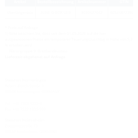
Artikel
Bestellbezeichnung
Artikelnummer
GTIN
Überlängenbox
2LINE G-BOX UEB
3030427042
4052487239233
* Preis auf Anfrage
1) Bitte beachten Sie, dass seit dem 01.05.2026 auf die hier
ausgewiesenen Preise ein temporärer Teuerungszuschlag in Höhe von 5,3
% erhoben wird.
Warengruppe 9: Breitbandausbau
Lieferzeit abgehend: auf Anfrage
Standort Hermaringen
Robert-Bosch-Straße 9
89568 Hermaringen, GERMANY
Tel.: +49 7322 1333-0
Fax: +49 7322 1333-999
Standort Heidenheim
Zoeppritzstraße 73
89522 Heidenheim, GERMANY