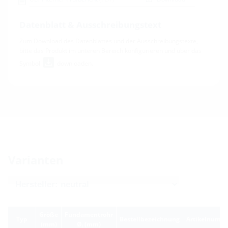
Datenblatt & Ausschreibungstext
Zum Download des Datenblattes und der Ausschreibungstexte,
bitte das Produkt im unteren Bereich konfigurieren und über das
Symbol
downloaden.
Varianten
Größe
Fundamentrohr
Typ
Bestellbezeichnung
Artikelnumm
(mm)
Ø
(mm)
i