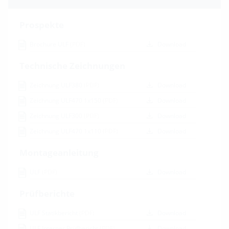
Prospekte
Brochure ULF
(PDF)
Download
Technische Zeichnungen
Zeichnung ULF380
(PDF)
Download
Zeichnung ULF470 1x150
(PDF)
Download
Zeichnung ULF300
(PDF)
Download
Zeichnung ULF470 1x110
(PDF)
Download
Montageanleitung
ULF
(PDF)
Download
Prüfberichte
ULF Statikbericht
(PDF)
Download
ULF Interner Prüfbericht
(PDF)
Download