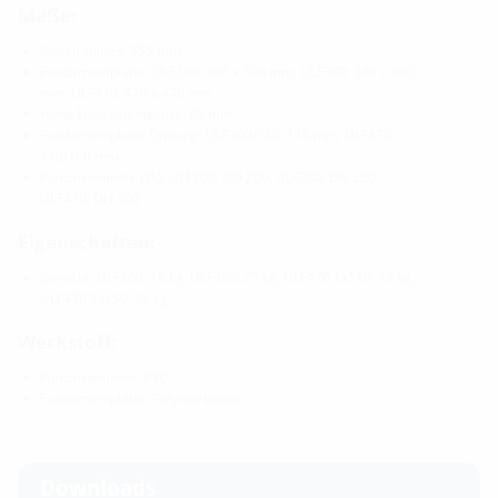
Maße:
Gesamtlänge: 755 mm
Fundamentplatte: ULF300: 300 x 300 mm, ULF380: 380 x 380
mm, ULF470: 470 x 470 mm
Höhe Fundamentplatte: 80 mm
Fundamentplatte Öffnung: ULF300/380: 110 mm, ULF470:
110/150 mm
Fundamentrohr (Øi): ULF300: DN 200, ULF380: DN 250,
ULF470: DN 300
Eigenschaften:
Gewicht: ULF300: 16 kg, ULF380: 25 kg, ULF470 1x110: 39 kg,
ULF470 1x150: 36 kg
Werkstoff:
Fundamentrohr: PVC
Fundamentplatte: Polymerbeton
Downloads