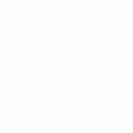
1 Stück Verschlussdeckel
1 Stück Folienflansch
Maße:
Rohrlänge: 500 mm
Folienflansch bis DN 160: 500 x 500 mm
Folienflansch ab DN 200: 750 x 750 mm
Materialstärke Folienflansch: 1,5 mm
Eigenschaften:
öl- und bitumenbeständiger Folienflansch
Anwendungsbereich:
Wassereinwirkungsklasse DIN 18533: W1-E
WU-Richtlinie: Beanspruchungsklasse 1 und 2
Werkstoff:
KG-Rohr: PVC-U
KG2000-Rohr: PP
Gummidichtung: TPE