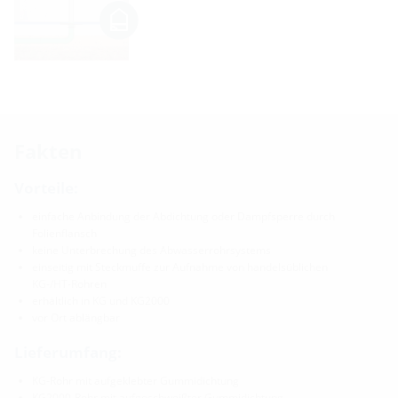
Fakten
Vorteile:
einfache Anbindung der Abdichtung oder Dampfsperre durch
Folienflansch
keine Unterbrechung des Abwasserrohrsystems
einseitig mit Steckmuffe zur Aufnahme von handelsüblichen
KG-/HT-Rohren
erhältlich in KG und KG2000
vor Ort ablängbar
Lieferumfang:
KG-Rohr mit aufgeklebter Gummidichtung
KG2000-Rohr mit aufgeschweißter Gummidichtung