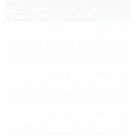
für
Typ
Bestellbezeichnung
VPE
Artikelnummer
Medienrohr
Øa (mm)
110
KG
BDFF110 KG
1
3030551725
40524
125
KG
BDFF125 KG
1
3030551726
40524
160
KG
BDFF160 KG
1
3030551731
40524
200
KG
BDFF200 KG
1
3030551732
40524
250
KG
BDFF250 KG
1
3030584921
40524
1)
315
KG
BDFF315 KG
1
3030584923
40524