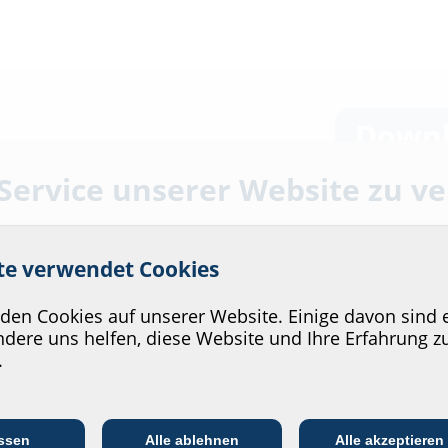
Downl
 Service unserer Website zu v
Montage
Montagean
tzfangsieb
stufenlos verstell- und
ite verwendet Cookies
Prüfberi
en Cookies auf unserer Website. Einige davon sind e
Prüfberic
dere uns helfen, diese Website und Ihre Erfahrung z
.
Radonber
Gummidichtung
Kommunikations­
Datenbla
:in
EVU/­Stadt­werke
In
branche
ssen
Alle ablehnen
Alle akzeptieren
Zum Download