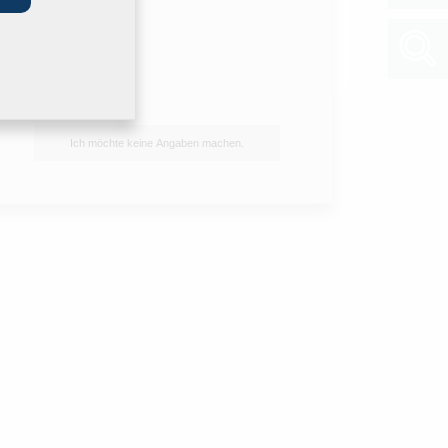
stexte, bitte das Produkt im unteren Bereich
n und über das Symbol
downloaden.
Ich möchte keine Angaben machen.