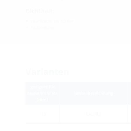
Dichtheit:
druckdicht bis 5,0 bar
radonsicher
Varianten
geeignet für
Medienrohr Øa
Bestellbezeichnung
(mm)
110
BAL RLS