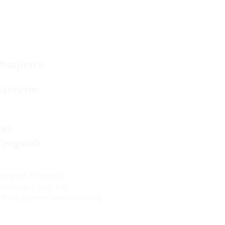
chssperre
ssers im
des
fangsieb
eignet. Integrierte
 Abwassers. Gas- und
ch integrierte Gummidichtung.