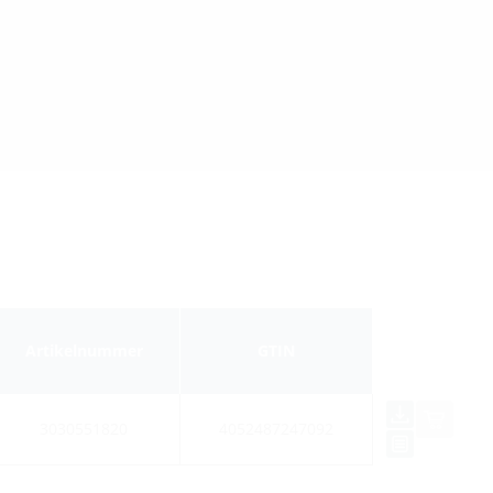
Artikelnummer
GTIN
3030551820
4052487247092