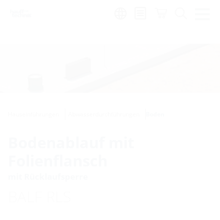
de
|
global
Hauseinführungen
Abwasserdurchführungen
Boden
Bodenablauf mit
Folienflansch
mit Rücklaufsperre
BALF RLS