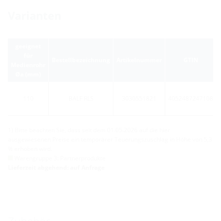
Varianten
geeignet
für
Bestellbezeichnung
Artikelnummer
GTIN
Medienrohr
Øa (mm)
110
BALF RLS
3030551821
4052487247108
1) Bitte beachten Sie, dass seit dem 01.05.2026 auf die hier
ausgewiesenen Preise ein temporärer Teuerungszuschlag in Höhe von 5,3
% erhoben wird.
Warengruppe 3: Partnerprodukte
Lieferzeit abgehend: auf Anfrage