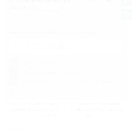
Schutzrohraußendurchmesser (D):
mm
Wandstärke (X):
mm
Paketbildung:
Ihre individuelle Bestellbezeichnung:
HSI150 GSMD/X
Auf die Merkliste
Datenblatt downloaden
Ausschreibungstexte:
Text
Word
GAEB
Es besteht keine Gewährleistung auf die Realisierbarkeit der von Ihnen
eingegebenen Belegungskonstellation. Im Falle einer Anfrage werden wir
die von Ihnen gewünschte Belegung nochmals prüfen.
Zubehör