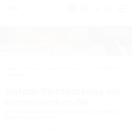
de
|
global
Kabeldurchführungen
Kabeldurchführungen System HSI150/HSI90
Einbauteile
Einfach-Dichtpackung mit
Gummisteckmuffe
zum Einbetonieren und Anschluss von glatten
Kabelschutzrohren
HSI150 GSM