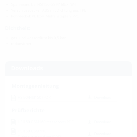
Spannband bei HSI150 GSM160/X: W4
Verschlussdeckel: ABS mit Dichtung aus TPE
Rohrdeckel: PE bzw. Muffenstopfen: PVC
Dichtheit:
gas- und wasserdicht bis 0,5 bar
radonsicher
Downloads
Montageanleitung
HSI90/HSI150
(PDF)
Download
Prüfberichte
HSI150 GSM160 test report
(PDF)
Download
HSI150 GSM 110
Download
Dichtigkeitsprüfung
(PDF)