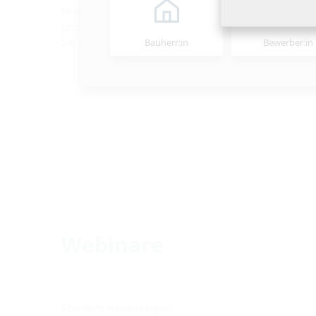
In verschiedenen Formaten zeigen unsere Experten A
und stehen Ihnen für Fragen direkt zur Verfügung. Pro
Sie sofort in Ihren Projekten anwenden können.
Bauherr:in
Bewerber:in
Webinare
Standort Hermaringen