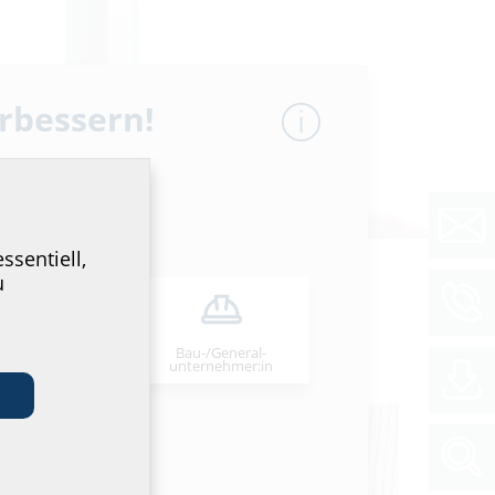
erbessern!
ssentiell,
u
Bau-/General­
stallateur:in
unternehmer:in