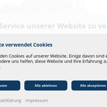
 Service unserer Website zu v
ite verwendet Cookies
en Cookies auf unserer Website. Einige davon sind e
dere uns helfen, diese Website und Ihre Erfahrung z
 und online
.
Kommunikations­
n
:in
EVU/­Stadt­werke
In
branche
ssen
Alle ablehnen
Alle akzeptieren
kt zu Ihnen – digital, praxisnah und
 Online-Sessions und sichern Sie sich
zerklärung
Impressum