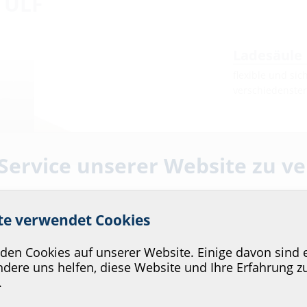
 ULF
Ladesäule
flexible und sic
verschiedenste
Fundament
 Service unserer Website zu v
Polymerbe
Befestigung der
Zubehöre
Bohr
ite verwendet Cookies
ULF-Funda
en Cookies auf unserer Website. Einige davon sind e
dere uns helfen, diese Website und Ihre Erfahrung z
Ermöglicht die
.
und eine flexibl
Medienleitunge