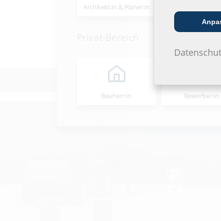
Architekt:in & Planer:in
Handels­partner
Anpa
Privat-Bereich
Datenschut
Gewerblicher Bere
Unternehmen
Bauherr:in
Bewerber:in
Hotels
Gastronomie
Wohnungswirtsc