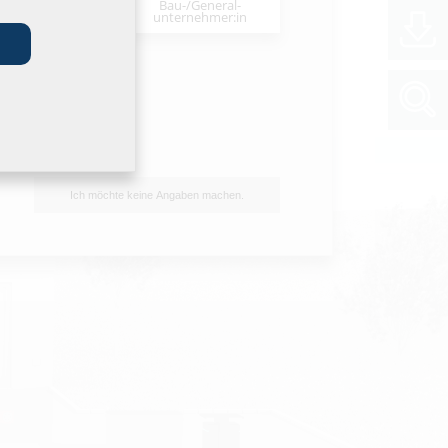
Bau-/General­
stallateur:in
unternehmer:in
hkeit unterschiedlichster
lfe einer
Lochsäge
als Zubehör
Ich möchte keine Angaben machen.