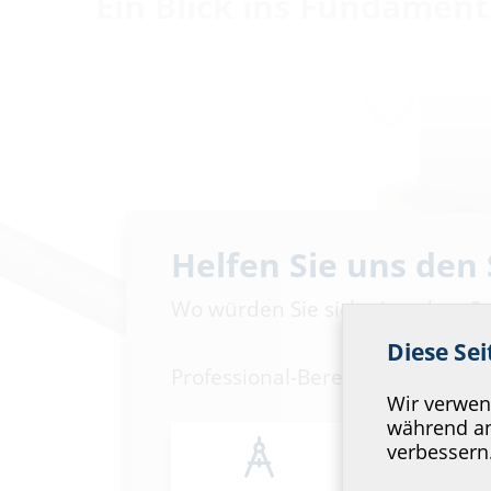
Ein Blick ins Fundament
Helfen Sie uns den
Wo würden Sie sich einordnen?
Diese Se
Professional-Bereich
Wir verwend
während an
verbessern