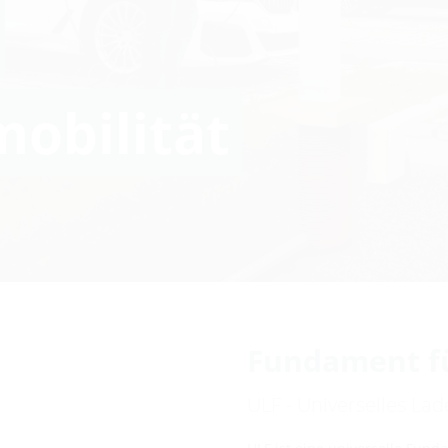
mobilität
Fundament für
ULF - Universelles L