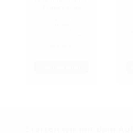
Planungstool
Es
In wenigen Klicks zur
di
perfekten
ü
Ladeinfrastruktur –
d
individuell auf Ihre
Bedürfnisse
zugeschnitten.
z
zum Planungstool
Starten wir mit dem Au