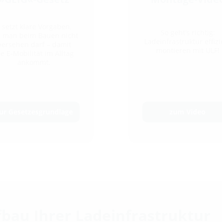
 setzt klare Vorgaben,
So geht’s richtig:
e man beim Bauen nicht
Ladeinfrastruktur effizi
bersehen darf – damit
montieren mit ULF!
ie E-Mobilität im Alltag
ankommt.
ur Gesetzesgrundlage
zum Video
fbau Ihrer Ladeinfrastruktur