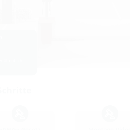
h
r öffentliche
Schritte
»GEIG«-Gesetz
Montage-Vide