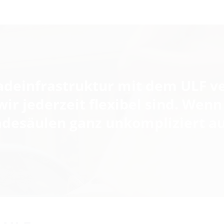
deinfrastruktur mit dem ULF ver
 wir jederzeit flexibel sind. Wen
adesäulen ganz unkompliziert a