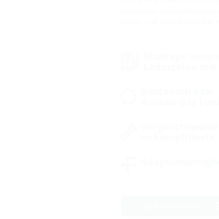
ULF ist eine universelle Fun
Ladestelen. Unterschiedlich
Strom- und Datenkabel über 
Montage unters
Ladestelen mit 
Austausch bzw.
Ausbau des Fun
Vergleichsweise
unkomplizierte
Adaptionsmögli
zur Produktseite