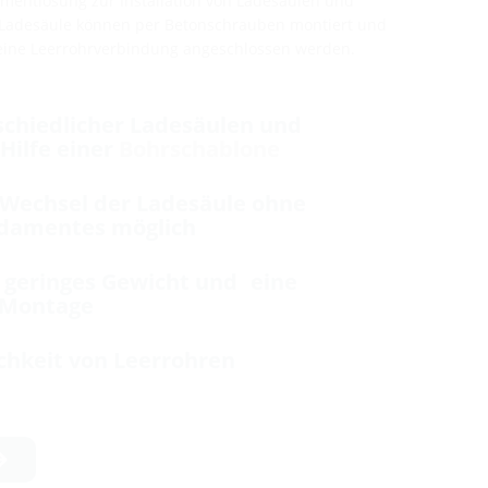
damentlösung zur Installation von Ladesäulen und
e Ladesäule können per Betonschrauben montiert und
eine Leerrohrverbindung angeschlossen werden.
chiedlicher Ladesäulen und
Hilfe einer
Bohrschablone
 Wechsel der Ladesäule ohne
damentes möglich
 geringes Gewicht und eine
 Montage
chkeit von Leerrohren