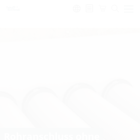
de
|
global
Rohranschluss ohne