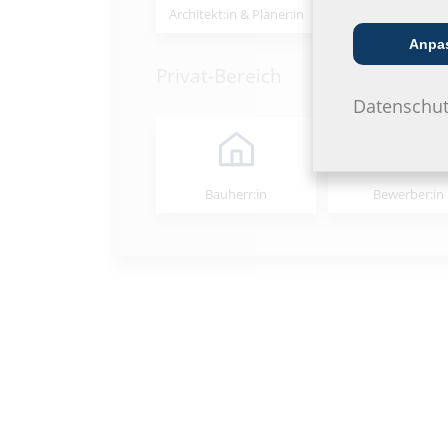
Architekt:in & Planer:in
Handels­partner
Anpa
Privat-Bereich
Datenschut
Bauherr:in
Bewerber:in