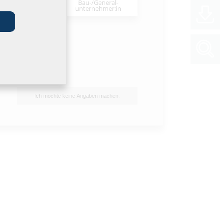
Bau-/General­
stallateur:in
unternehmer:in
Ich möchte keine Angaben machen.