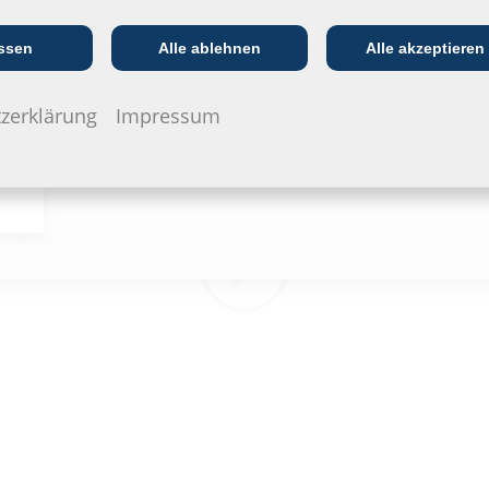
Kommunikations­
:in
EVU/­Stadt­werke
In
branche
ssen
Alle ablehnen
Alle akzeptieren
zerklärung
Impressum