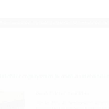
 Videos werden Daten an YouTube gesendet. Es gelten die Datens
eleinführungssystem je nach anstehend
Druckdichtheit bis 0,5 bar
Zum Anschluss von herkömmlichen Wellrohr
Druckdichtheit ist bei diesem Kabeleinführ