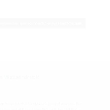
chutzerklärungen von
YouTube
und
Hauff-Technik
.
em Wasserdruck
en kann die HSI150 KMA WR genutzt werden. Die
ungssystem abhängig vom Wellrohr, beträgt in der