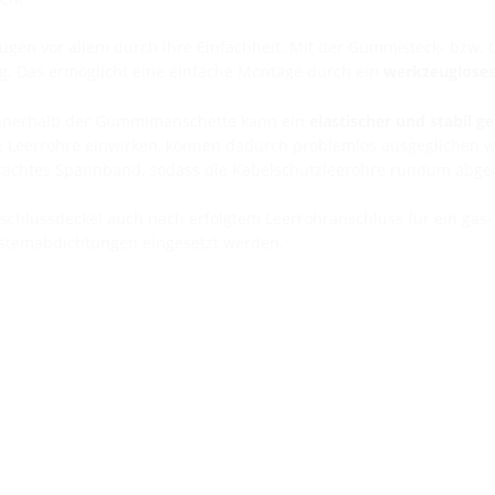
ugen vor allem durch ihre Einfachheit. Mit der Gummisteck- bzw
g. Das ermöglicht eine einfache Montage durch ein
werkzeugloses
g innerhalb der Gummimanschette kann ein
elastischer und stabil g
ie Leerrohre einwirken, können dadurch problemlos ausgeglichen 
achtes Spannband, sodass die Kabelschutzleerohre rundum abged
rschlussdeckel auch nach erfolgtem Leerrohranschluss für ein ga
Systemabdichtungen eingesetzt werden.