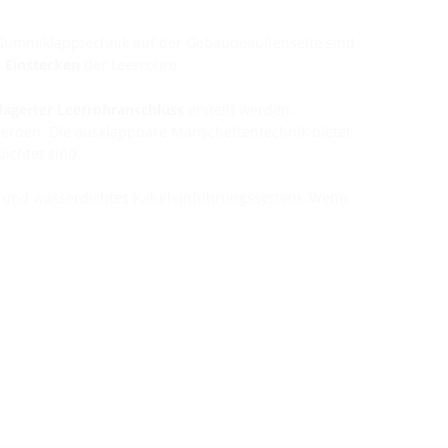
. Gummiklapptechnik auf der Gebäudeaußenseite sind
 Einstecken
der Leerrohre.
elagerter Leerrohranschluss
erstellt werden.
werden. Die ausklappbare Manschettentechnik bietet
ichtet sind.
s- und wasserdichtes Kabeleinführungssystem. Wenn