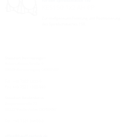
für den Spiralschlauch 150
KES150 1x2 AH PP
Zur maßgenauen Fixierung und Positionierung
des Spiralschlauches 150.
Standort Hermaringen
Robert-Bosch-Straße 9
89568 Hermaringen, GERMANY
Tel.: +49 7322 1333-0
Fax: +49 7322 1333-999
Standort Heidenheim
Zoeppritzstraße 73
89522 Heidenheim, GERMANY
Tel.: +49 7321 94690-0
office@hauff-technik.de