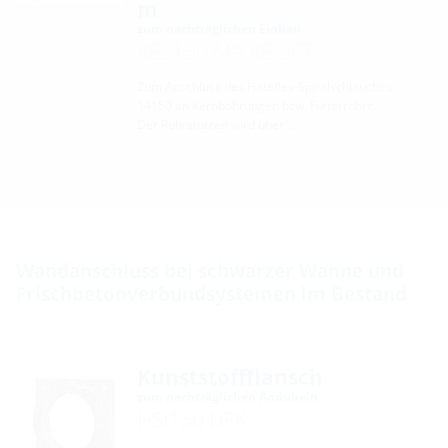
m
zum nachträglichen Einbau
KES150 MA KB SET
Zum Anschluss des Hateflex-Spiralschlauches
14150 an Kernbohrungen bzw. Futterrohre.
Der Rohrstutzen wird über …
Wandanschluss bei schwarzer Wanne und
Frischbetonverbundsystemen im Bestand
Kunststoffflansch
zum nachträglichen Andübeln
HSI150 DFK