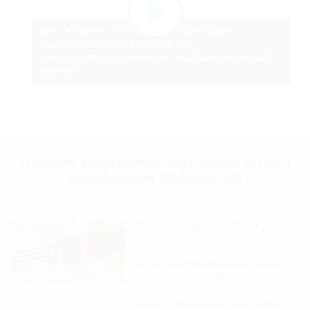
Beim Abspielen des Videos werden Daten an
YouTube gesendet. Es gelten die
Datenschutzerklärungen von
YouTube
und
Hauff-
Technik
.
Flexibles Kabeleinführungssystem je nach
anstehendem Wasserdruck
Druckdichtheit bis 0,5 bar
ner
Zum Anschluss von herkömmlichen
en
Wellrohren kann die HSI150 KMA WR
er
genutzt werden. Die Druckdichtheit ist bei
diesem Kabeleinführungssystem
der
abhängig vom Wellrohr, beträgt in der