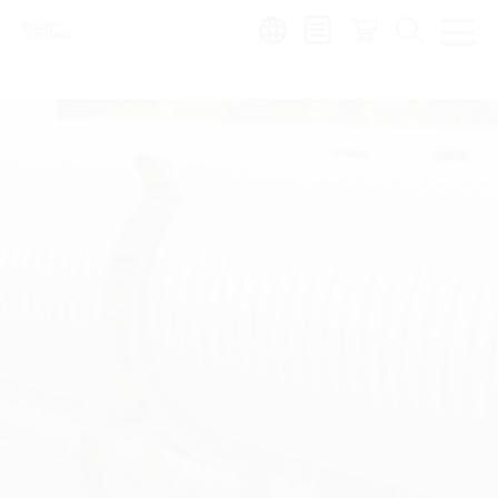
de
|
global