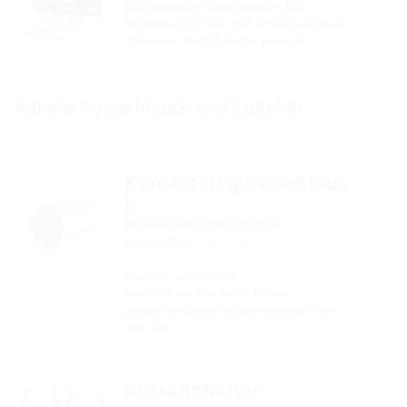
Zum nachträglichen Andübeln über
Kernbohrungen bzw. zum Anschrauben auf
Gehäusen. Ermöglicht den gas- und …
Kabelschutzschlauch und Zubehör
Kunststoffspiralschlauc
h
für Kabeleinführungssystem
Hateflex14150
Flexibler, sehr stabiler
Kunststoffspiralschlauch. Mit den
dazugehörenden Anschlusskomponenten
kann ein …
Abstandhalter