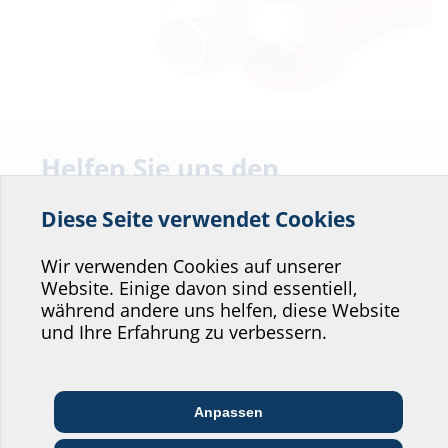
Helfen Sie uns den
Wissenswertes zum Einbau
Service unserer
Diese Seite verwendet Cookies
Website zu verbessern!
1
Wo würden Sie sich einordnen?
Wir verwenden Cookies auf unserer
Website. Einige davon sind essentiell,
während andere uns helfen, diese Website
7
6
Professional-Bereich
und Ihre Erfahrung zu verbessern.
5
2
Architekt:in &
Kommunikations­
3
Handels­partner:in
EVU/­Stadt­werke
Planer:in
branche
4
Anpassen