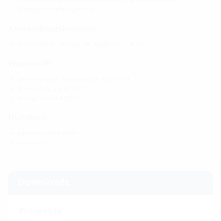
Wellrohrherstellers gefertigt
Anwendungsbereich:
WU-Richtlinie: Beanspruchungsklasse 1 und 2
Werkstoff:
alle Metallteile: Edelstahl V2A (AISI 304L)
Gummidichtung: EPDM
Isoring: Styrodur (XPS)
Dichtheit:
gas- und wasserdicht
radonsicher
Downloads
Prospekte