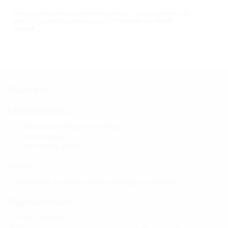
Beim Abspielen der Videos werden Daten an YouTube gesendet. Es
gelten die Datenschutzerklärungen von
YouTube
und
Hauff-
Technik
.
Fakten
Lieferumfang:
1 Stück Standard-Ringraumdichtung
Edelstahlclipringe
1 Stück Isoring geteilt
Maße:
Dichtbreite: 40, 60 oder 80 mm (abhängig vom Wellrohr)
Eigenschaften:
FHRK-zertifiziert
Clipringe werden entsprechend des Profils des jeweiligen