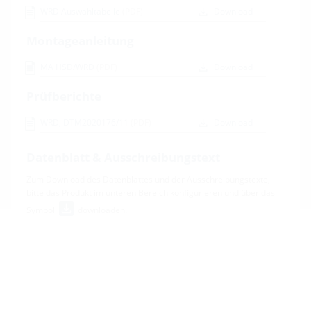
WRD Auswahltabelle
(PDF)
Download
Montageanleitung
MA HSD/WRD
(PDF)
Download
Prüfberichte
WRD, DTM2020176/11
(PDF)
Download
Datenblatt & Ausschreibungstext
Zum Download des Datenblattes und der Ausschreibungstexte,
bitte das Produkt im unteren Bereich konfigurieren und über das
Symbol
downloaden.