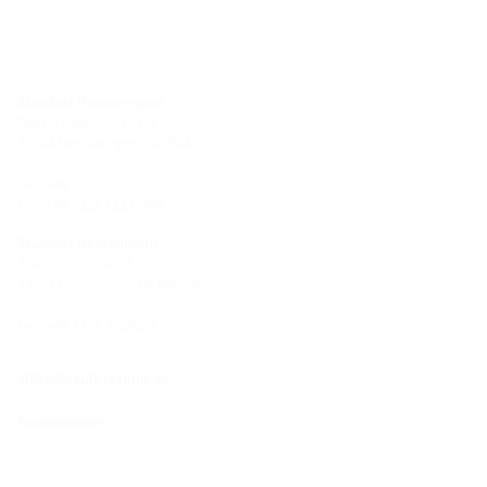
Standort Hermaringen
Robert-Bosch-Straße 9
89568 Hermaringen, GERMANY
Tel.: +49 7322 1333-0
Fax: +49 7322 1333-999
Standort Heidenheim
Zoeppritzstraße 73
89522 Heidenheim, GERMANY
Tel.: +49 7321 94690-0
office@hauff-technik.de
Routenplaner