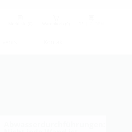
Merkliste
(0)
Warenkorb
(0)
DE
|
GLOBAL
Events
Kontakt
Abwasserdurchführungen:
Nicht jede Wand ist