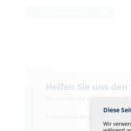
zum Modernisierungs-Tool
News
Helfen Sie uns den
Wo würden Sie sich einordnen?
Diese Se
Professional-Bereich
Wir verwend
während an