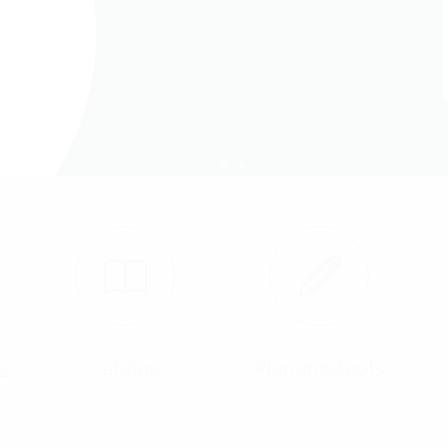
-
Katalog
Planungstools