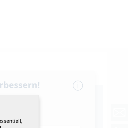
erbessern!
ssentiell,
u