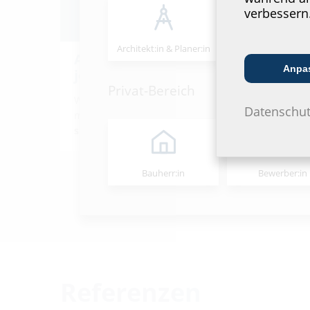
verbessern
Architekt:in & Planer:in
Handels­partner
Abwasserdurchführungen: Nicht
Anpa
jede Wand ist gleich!
Privat-Bereich
Wer
Abwasserleitungen durch Wände führen
Datenschut
muss, weiß: Die
Anforderungen unterscheiden
sich je nach Wandaufbau
…
Bauherr:in
Bewerber:in
Referenzen