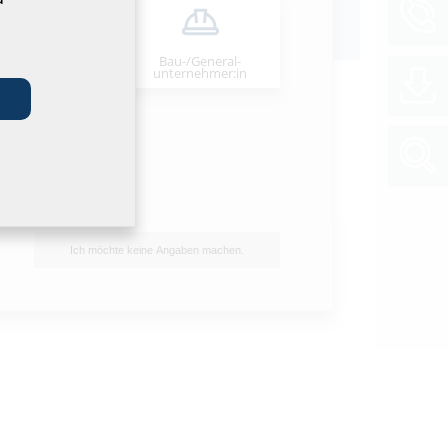
Bau-/General­
stallateur:in
unternehmer:in
So einfach und sicher geht
Hauseinführung!
Die Anforderungen bei der
Anbindung
moderner Neubauten an die
Versorgungsleitungen
sind klar: Es braucht
eine …
Ich möchte keine Angaben machen.