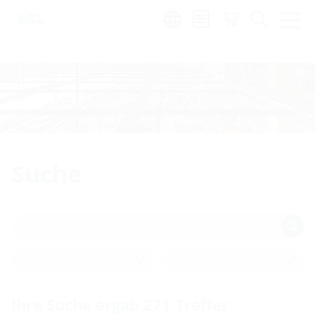
de
|
global
Suche
Bereich wählen
Produktwelt wählen
Ihre Suche ergab
271
Treffer