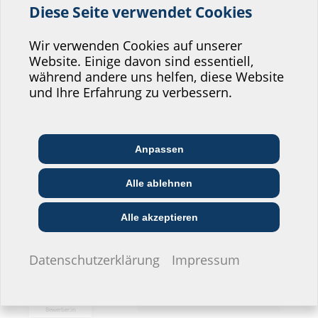
UNImotion
Diese Seite verwendet Cookies
Website zu verbessern!
Köln, Deutschland
Wo würden Sie sich einordnen?
Wir verwenden Cookies auf unserer
Website. Einige davon sind essentiell,
während andere uns helfen, diese Website
Professional-Bereich
und Ihre Erfahrung zu verbessern.
16.09. - 16.09.
Ludwar
Architekt:in &
Kommunikations­
Handels­partner:in
Planer:in
branche
Anpassen
Gerzolzhofen, Deutschland
Bau-/General­
Alle ablehnen
EVU/­Stadt­werke
Installateur:in
unternehmer:in
Privat-Bereich
Alle akzeptieren
16.09. - 17.09.
Datenschutzerklärung
Impressum
Gräper Fachforum Energietechnik
Bauherr:in
Alhorn, Deutschland
Ich möchte keine Angaben
machen.
Bewerber:in