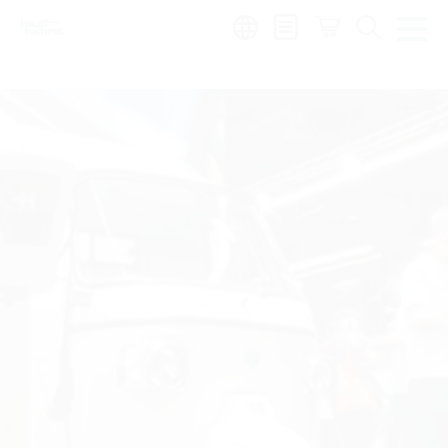
de
|
global