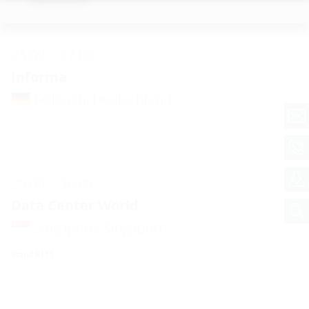
23.09. - 27.09.
Informa
Fellbach, Deutschland
29.09. - 30.09.
Data Center World
Singapore, Singapore
Stand P115