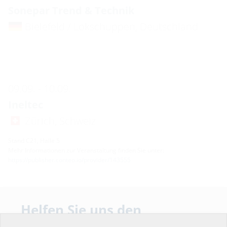
Sonepar Trend & Technik
Bielefeld / Lokschuppen, Deutschland
09.09. - 10.09.
Ineltec
Zürich, Schweiz
Stand C21, Halle 5
Mehr Informationen zur Veranstaltung finden Sie unter:
https://publisher.conteo.io/provider/143555
Helfen Sie uns den
10.09. - 10.09.
Service unserer