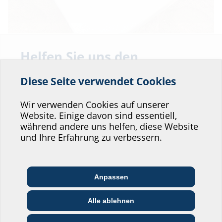
Barmstedt
Vorrüsten für die E-Mobilität in Barmstedt
Helfen Sie uns den
Zum Artikel
Service unserer
Diese Seite verwendet Cookies
Website zu verbessern!
Wo würden Sie sich einordnen?
Wir verwenden Cookies auf unserer
Website. Einige davon sind essentiell,
während andere uns helfen, diese Website
Professional-Bereich
und Ihre Erfahrung zu verbessern.
Architekt:in &
Kommunikations­
Handels­partner:in
Planer:in
branche
Anpassen
Bau-/General­
Alle ablehnen
EVU/­Stadt­werke
Installateur:in
unternehmer:in