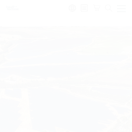
de
|
global