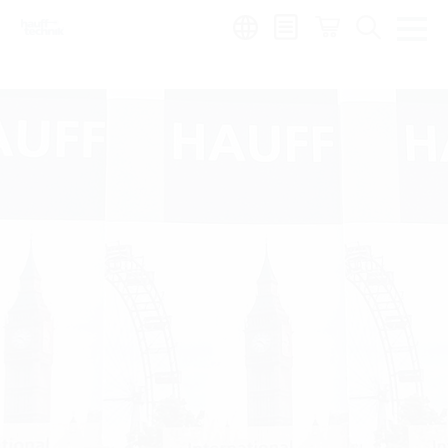
de
|
global