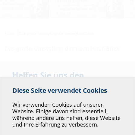
News
Das große Umstyling: der neue HauffBlick
Das große Umstyling: der neue HauffBlick
Helfen Sie uns den
Service unserer
Diese Seite verwendet Cookies
Website zu verbessern!
Wo würden Sie sich einordnen?
Wir verwenden Cookies auf unserer
Website. Einige davon sind essentiell,
während andere uns helfen, diese Website
Professional-Bereich
und Ihre Erfahrung zu verbessern.