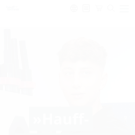
de
|
global
»Hauff-