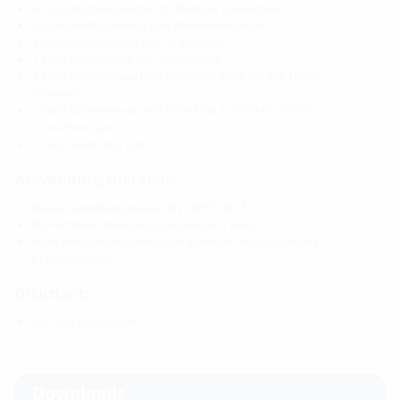
4 Stück Rastmanschetten für Wellrohr vormontiert
8 Stück Profildichtringe zum Wellrohranschluss
4 Stück Verschlusskappen für Wellrohr
1 Stück Dichteinsatz gas,- wasserdicht
2 Stück Dichtelement HAB ETGAR DB 1x24-40+3x7-13 mit
Rohrstück
2 Stück Dichtelement HAB ETGAR DB 1x13-21+3x7-13+1x5-
13 mit Rohrstück
1 Stück Gleitmittel GMT
Anwendungsbereich:
Wassereinwirkungsklasse DIN 18533: W1-E
WU-Richtlinie: Beanspruchungsklasse 1 und 2
Keine Hausanschlussleitungen durch die Hausausführung
ETGAR verlegen!
Dichtheit:
gas- und wasserdicht
Downloads