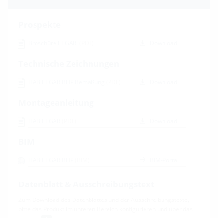
Prospekte
Broschüre ETGAR
(PDF)
Download
Technische Zeichnungen
HAB ETGAR BHP Bemaßung
(PDF)
Download
Montageanleitung
HAB ETGAR
(PDF)
Download
BIM
HAB ETGAR BHP
(BIM)
BIM-Portal
Datenblatt & Ausschreibungstext
Zum Download des Datenblattes und der Ausschreibungstexte,
bitte das Produkt im unteren Bereich konfigurieren und über das