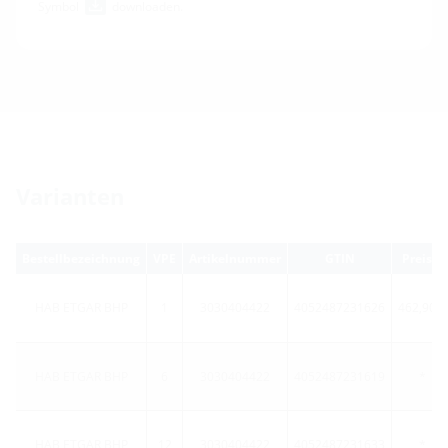
Symbol
downloaden.
Varianten
1)
Bestellbezeichnung
VPE
Artikelnummer
GTIN
Preis
HAB ETGAR BHP
1
3030404422
4052487231626
462,90 €
HAB ETGAR BHP
6
3030404422
4052487231619
*
HAB ETGAR BHP
12
3030404422
4052487231633
*