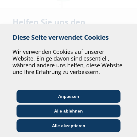
Helfen Sie uns den
ETGAR Fundament-Box
Service unserer
für ETGAR Bauherrenpaket
Diese Seite verwendet Cookies
Website zu verbessern!
Wo würden Sie sich einordnen?
Wir verwenden Cookies auf unserer
Website. Einige davon sind essentiell,
während andere uns helfen, diese Website
Professional-Bereich
und Ihre Erfahrung zu verbessern.
Architekt:in &
Kommunikations­
Handels­partner:in
Planer:in
branche
Anpassen
Bau-/General­
Alle ablehnen
EVU/­Stadt­werke
Installateur:in
Verlängerungsmanschette
unternehmer:in
für Hausausführung ETGAR
Privat-Bereich
Alle akzeptieren