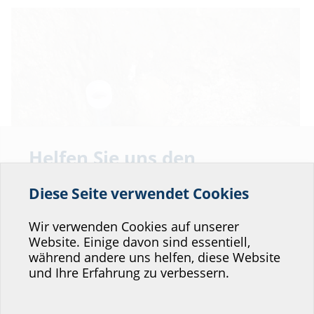
Helfen Sie uns den
Service unserer
Diese Seite verwendet Cookies
Website zu verbessern!
Wo würden Sie sich einordnen?
Wir verwenden Cookies auf unserer
Website. Einige davon sind essentiell,
während andere uns helfen, diese Website
Professional-Bereich
und Ihre Erfahrung zu verbessern.
Dichte Verbindung
Architekt:in &
Kommunikations­