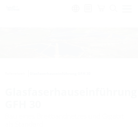
de
|
global
Referenzen
Glasfaserhauseinführung GFH 30
Glasfaserhauseinführung
GFH 30
Bau eines Breitbandnetzes und Gigabit
als Standard