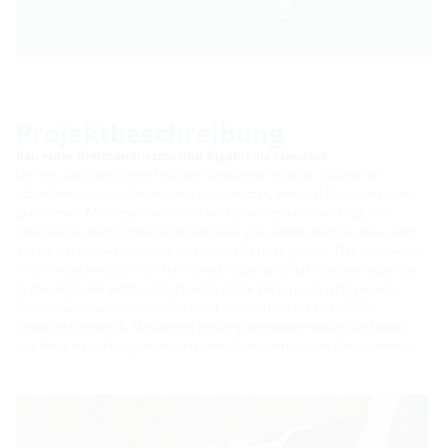
Glasfaserhauseinführung GFH 30 (2 MB)
Projektbeschreibung
Bau eines Breitbandnetzes und Gigabit als Standard
Um die unterversorgten Teile der Landkreise in naher Zukunft mit
schnellem und stabilem Internet auszustatten, wird viel Geld in die Hand
genommen. Mit dieser Investition wird eine elementar wichtige, da
heutzutage unverzichtbare, Infrastruktur geschaffen. Beim Ausbau wird
auf die derzeit bestmögliche verfügbare Technik gesetzt: Das sogenannte
FTTH-Verfahren (Fibre To The Home). Dabei wird das Glasfaserkabel bis
in das Gebäude geführt. Gleichzeitig ist die Versorgung nicht nur mit
Gigabit-Geschwindigkeit (1000 Mbit), sondern mit bis zu 100 GBit
problemlos möglich. Mit diesem Leistungsangebot erhalten die Kunden
das beste nach heutigem technischem Stand verfügbare Breitbandnetz.