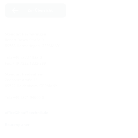
Zur Übersicht
Standort Hermaringen
Robert-Bosch-Straße 9
89568 Hermaringen, GERMANY
Tel.: +49 7322 1333-0
Fax: +49 7322 1333-999
Standort Heidenheim
Zoeppritzstraße 73
89522 Heidenheim, GERMANY
Tel.: +49 7321 94690-0
office@hauff-technik.de
Routenplaner