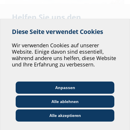
Helfen Sie uns den
Service unserer
Diese Seite verwendet Cookies
Website zu verbessern!
Wo würden Sie sich einordnen?
Wir verwenden Cookies auf unserer
Website. Einige davon sind essentiell,
während andere uns helfen, diese Website
Befestigung Flächenkollektoren
Professional-Bereich
und Ihre Erfahrung zu verbessern.
Die Flächenkollektoren wurden unterhalb des Baufelds verlegt.
Architekt:in &
Kommunikations­
Handels­partner:in
Planer:in
branche
Anpassen
Bau-/General­
Alle ablehnen
EVU/­Stadt­werke
Installateur:in
unternehmer:in
Privat-Bereich
Alle akzeptieren