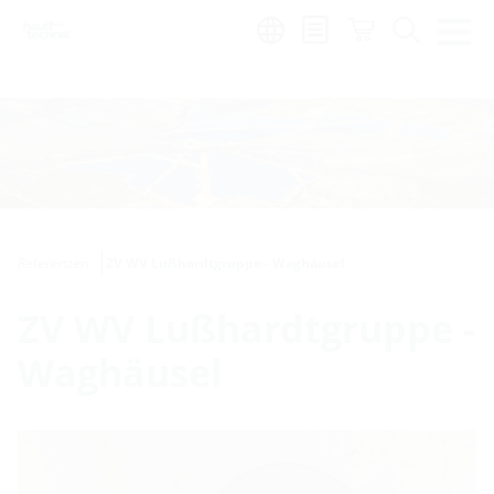
de
|
global
Referenzen
ZV WV Lußhardtgruppe - Waghäusel
ZV WV Lußhardtgruppe -
Waghäusel