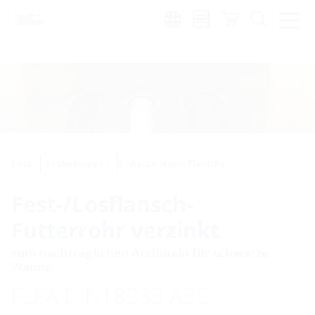
de
|
global
Extra
Sonderlösungen
Einbauteile und Flansche
Fest-/Losflansch-
Futterrohr verzinkt
zum nachträglichen Andübeln für schwarze
Wanne
FLFA DIN18533 A3C