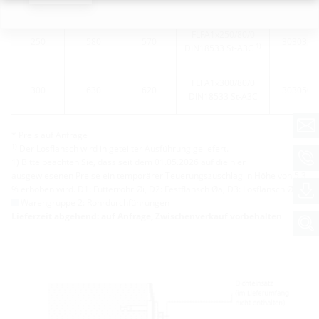
FLFA1x250/80/0
250
580
570
3030353
1)
DIN18533 St-A3C
FLFA1x300/80/0
300
630
620
3030502
DIN18533 St-A3C
* Preis auf Anfrage
1)
Der Losflansch wird in geteilter Ausführung geliefert.
1) Bitte beachten Sie, dass seit dem 01.05.2026 auf die hier
ausgewiesenen Preise ein temporärer Teuerungszuschlag in Höhe von 5,3
% erhoben wird. D1: Futterrohr Øi, D2: Festflansch Øa, D3: Losflansch Øa
Warengruppe 2: Rohrdurchführungen
Lieferzeit abgehend: auf Anfrage, Zwischenverkauf vorbehalten