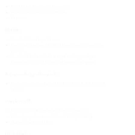
1 Stück Fest-/Losflansch-Futterrohr
Befestigungselemente für Beton
Muttern
Maße:
Standard-Oberlänge: 80 mm
Konstruktion entspr. DIN 18533 beinhaltet: erdberührte
Bauteile
Standard-Festflansch Øa entspricht dem jeweiligen
Futterrohr Øi + ca. 330 mm (bei einem Durchgang)
Anwendungsbereich:
Wassereinwirkungsklasse DIN 18533: W1-E, W2.1-E und
W2.2-E
Werkstoff:
Fest-/Losflansch-Futterrohr: Stahl verzinkt (vz)
Befestigungselemente: Edelstahl V4A (AISI 316L)
Muttern: Stahl St37 / A3C
Dichtheit: