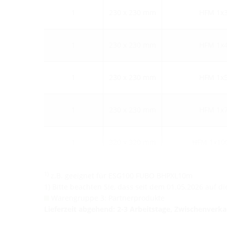
1
230 x 230 mm
HFM 1x3
1
230 x 230 mm
HFM 1x4
1
230 x 230 mm
HFM 1x5
1
230 x 230 mm
HFM 1x7
1
320 x 320 mm
HFM 1x10
1)
z.B. geeignet für ESG100 FUBO BHPXL10m
1) Bitte beachten Sie, dass seit dem 01.05.2026 auf 
Warengruppe 3: Partnerprodukte
Lieferzeit abgehend: 2-3 Arbeitstage, Zwischenverk