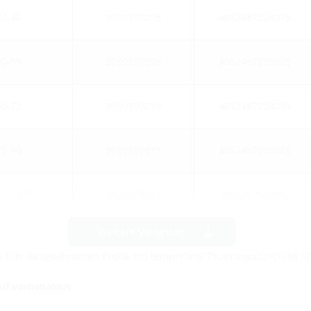
2-40
3030370208
4052487228015
0-55
3030370209
4052487228022
0-72
3030370210
4052487228039
2-90
3030370211
4052487228046
1)
0-110
3030370212
4052487228053
Weitere Varianten
die hier ausgewiesenen Preise ein temporärer Teuerungszuschlag i
auf vorbehalten