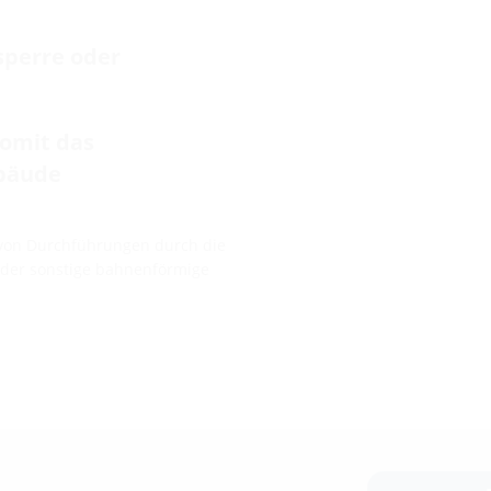
sperre oder
somit das
ebäude
 von Durchführungen durch die
oder sonstige bahnenförmige