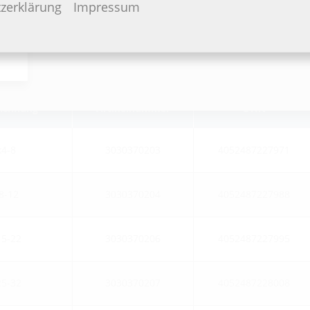
zerklärung
Impressum
eichnung
Artikelnummer
GTIN
4-8
3030370203
4052487227971
8-12
3030370204
4052487227988
5-22
3030370206
4052487227995
5-32
3030370207
4052487228008