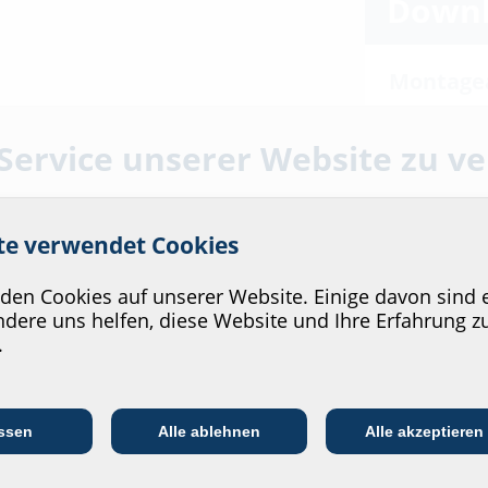
Downl
Montage
HFM Folie
 Service unserer Website zu v
Datenbla
Zum Download
ite verwendet Cookies
Ausschreibung
konfiguriere
ylkautschuk
en Cookies auf unserer Website. Einige davon sind e
dere uns helfen, diese Website und Ihre Erfahrung z
.
Kommunikations­
:in
EVU/­Stadt­werke
In
branche
ssen
Alle ablehnen
Alle akzeptieren