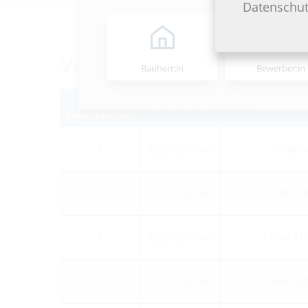
Datenschut
Varianten
Bauherr:in
Bewerber:in
Anzahl
Größe (mm)
Bestellbez
Kabel/Medium
1
150 x 150 mm
HFM 1x
1
150 x 150 mm
HFM 1x
1
150 x 150 mm
HFM 1x1
1
150 x 150 mm
HFM 1x2