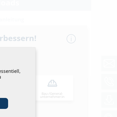
oads
anleitung
n-Manschette
(PDF)
Download
erbessern!
tt & Ausschreibungstext
 des Datenblattes und der
stexte, bitte das Produkt im unteren Bereich
n und über das Symbol
downloaden.
ssentiell,
u
Bau-/General­
stallateur:in
unternehmer:in