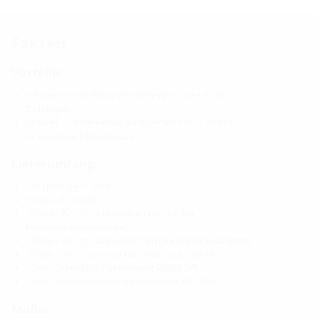
Fakten
Vorteile:
schonende Abdichtung der Medienleitungen durch
Dichtlippen
variabel in der Belegung durch verschiedene bereits
vormontierte Dichteinsätze
Lieferumfang:
1 Verpackungseinheit:
10 Stück MIS60ND
10 Stück Wandabschlusselemente (nur bei
Kommunikationsvariante)
10 Stück Wandabschlussrosetten (nur bei Stromvariante)
10 Stück 2-Komponentenharz Resinator, 150 ml
1 Stück Schnellspannvorrichtung MIS60 SVS
1 Stück Kernbohrungsreinigungsbürste MIS REB
Maße: