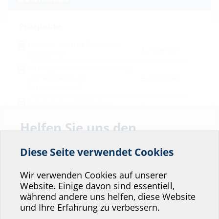
Prospekte
MIS 2021 - Bewährte Technik neu
Download
gedacht
(PDF)
Schulungen zur sicheren Verwendung
und Handhabung von
Download
Diisocyanaten
(PDF)
Sicherheitsdatenblatt Resinator
Download
10.04.2024
(PDF)
Helfen Sie uns den
Montageanleitung
Service unserer
Diese Seite verwendet Cookies
MIS60ND
(PDF)
Download
Website zu verbessern!
Schulungsunterlagen
Wo würden Sie sich einordnen?
Wir verwenden Cookies auf unserer
Website. Einige davon sind essentiell,
Änderungsverordnung REACH Anhang
Download
während andere uns helfen, diese Website
XVII
(PDF)
Professional-Bereich
und Ihre Erfahrung zu verbessern.