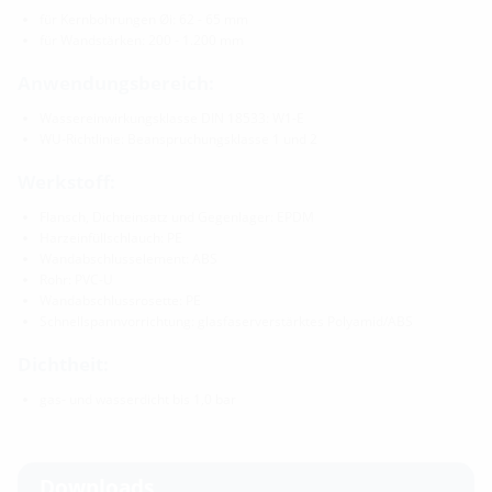
für Kernbohrungen Øi: 62 - 65 mm
für Wandstärken: 200 - 1.200 mm
Anwendungsbereich:
Wassereinwirkungsklasse DIN 18533: W1-E
WU-Richtlinie: Beanspruchungsklasse 1 und 2
Werkstoff:
Flansch, Dichteinsatz und Gegenlager: EPDM
Harzeinfüllschlauch: PE
Wandabschlusselement: ABS
Rohr: PVC-U
Wandabschlussrosette: PE
Schnellspannvorrichtung: glasfaserverstärktes Polyamid/ABS
Dichtheit:
gas- und wasserdicht bis 1,0 bar
Downloads