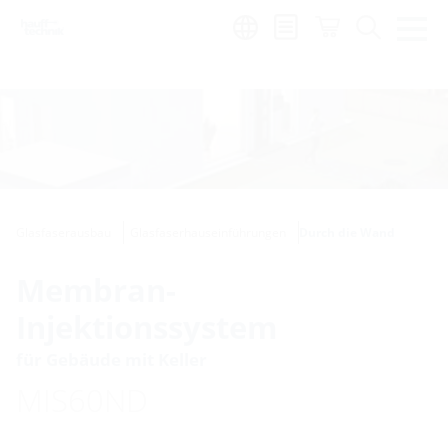
de
|
global
Glasfaserausbau
Glasfaserhauseinführungen
Durch die Wand
Membran-
Injektionssystem
für Gebäude mit Keller
MIS60ND