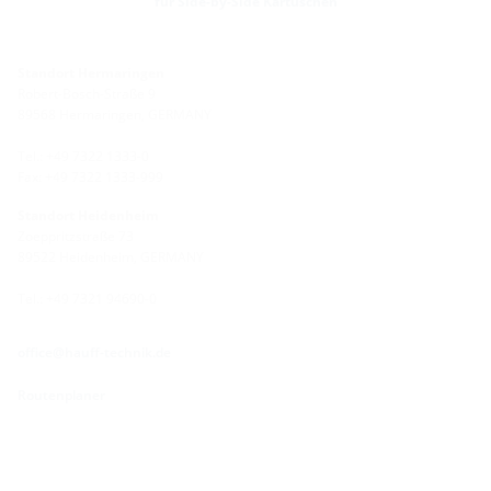
für Side-by-Side Kartuschen
Standort Hermaringen
Robert-Bosch-Straße 9
89568 Hermaringen, GERMANY
Tel.: +49 7322 1333-0
Fax: +49 7322 1333-999
Standort Heidenheim
Zoeppritzstraße 73
89522 Heidenheim, GERMANY
Tel.: +49 7321 94690-0
office@hauff-technik.de
Routenplaner