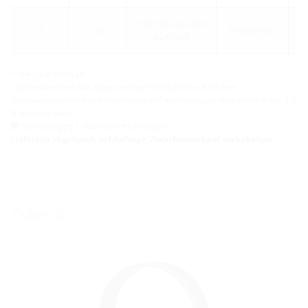
HRD150 4x50 b60
4
50
3030394551
A2/EPDM
* Preis auf Anfrage
1) Bitte beachten Sie, dass seit dem 01.05.2026 auf die hier
ausgewiesenen Preise ein temporärer Teuerungszuschlag in Höhe von 5,3
% erhoben wird.
Warengruppe 1: Kabeldurchführungen
Lieferzeit abgehend: auf Anfrage, Zwischenverkauf vorbehalten
Zubehör