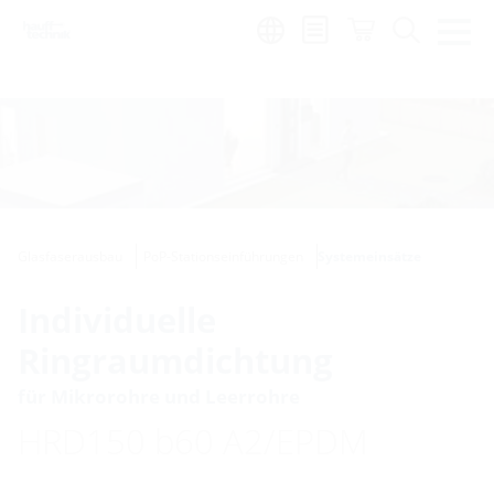
de
|
global
Glasfaserausbau
PoP-Stationseinführungen
Systemeinsätze
Individuelle
Ringraumdichtung
für Mikrorohre und Leerrohre
HRD150 b60 A2/EPDM