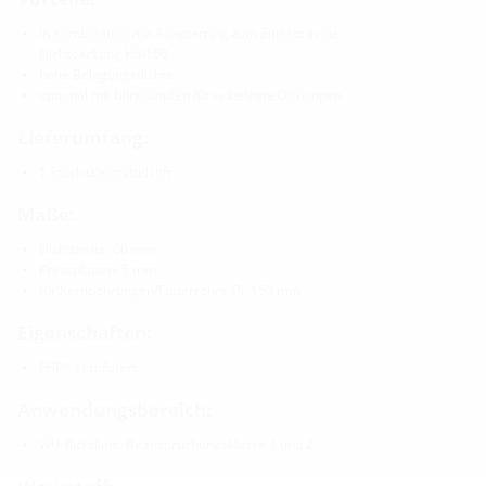
in Kombination mit Adapterring zum Einsatz in die
Dichtpackung HSI150
hohe Belegungsdichte
optional mit Blindstopfen für unbelegte Öffnungen
Lieferumfang:
1 Stück Gleitmittelstift
Maße:
Dichtbreite: 60 mm
Pressplatten: 5 mm
für Kernbohrungen/Futterrohre Øi: 150 mm
Eigenschaften:
FHRK-zertifiziert
Anwendungsbereich:
WU-Richtlinie: Beanspruchungsklasse 1 und 2