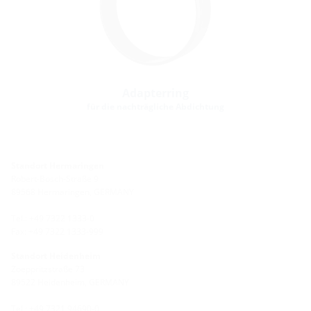
Adapterring
für die nachträgliche Abdichtung
Standort Hermaringen
Robert-Bosch-Straße 9
89568 Hermaringen, GERMANY
Tel.: +49 7322 1333-0
Fax: +49 7322 1333-999
Standort Heidenheim
Zoeppritzstraße 73
89522 Heidenheim, GERMANY
Tel.: +49 7321 94690-0