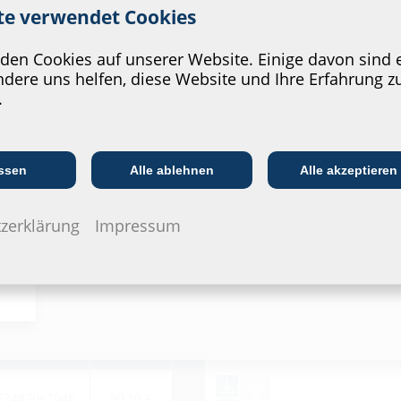
Prüfberi
ite verwendet Cookies
HSI150 S3,
en Cookies auf unserer Website. Einige davon sind e
dere uns helfen, diese Website und Ihre Erfahrung z
Datenbla
.
Zum Download
Ausschreibung
Kommunikations­
:in
EVU/­Stadt­werke
In
branche
konfiguriere
ssen
Alle ablehnen
Alle akzeptieren
zerklärung
Impressum
1)
GTIN
Preis
WG
52487062046
90,10 €