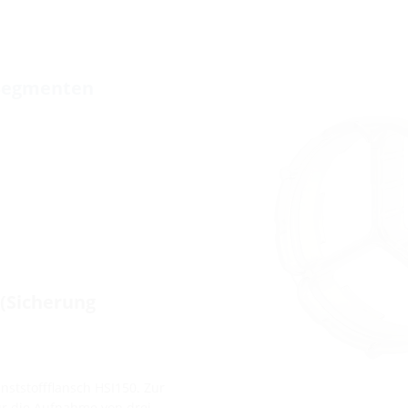
 Segmenten
(Sicherung
ststoffflansch HSI150. Zur
r die Aufnahme von drei