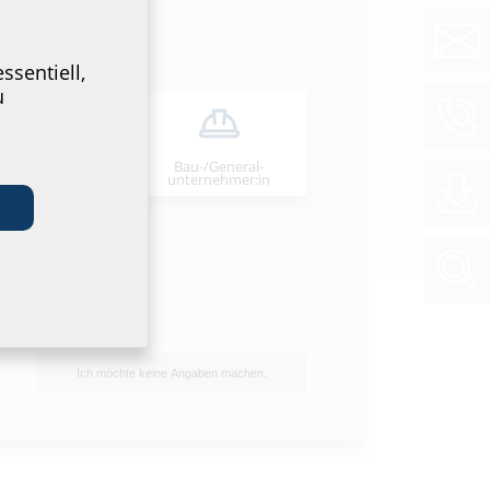
chte
 Nr. A 9027-4
(PDF)
Download
ssentiell,
u
tt & Ausschreibungstext
 des Datenblattes und der
stexte, bitte das Produkt im unteren Bereich
Bau-/General­
stallateur:in
unternehmer:in
n und über das Symbol
downloaden.
Ich möchte keine Angaben machen.