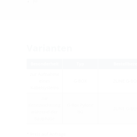
PP
Varianten
Besonderheit
Typ
Bestellbez
zur Aufnahme
eines
G-BOX
2LINE G-BO
Kabelsystems
zur
Kennzeichnung
G-Box Pylone
2LINE G-BO
während der
BG
Bauphase
* Preis auf Anfrage