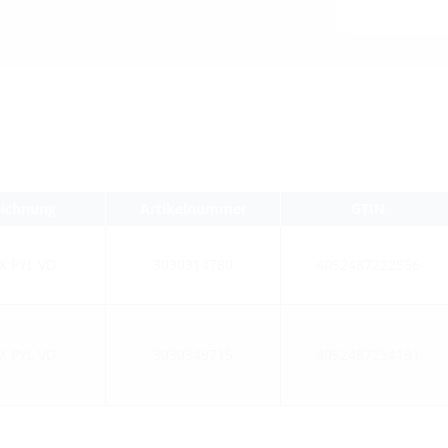
eichnung
Artikelnummer
GTIN
X PYL VD
3030314780
4052487222556
X PYL VD
3030349715
4052487234191