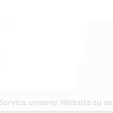
stems
 Service unserer Website zu v
er Bauphase. Sicherer
rinstalliertes Kabelsystem