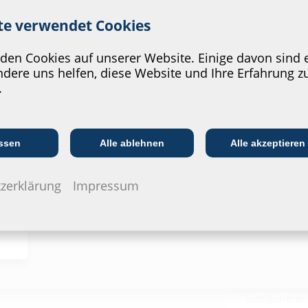
ite verwendet Cookies
en Cookies auf unserer Website. Einige davon sind e
dere uns helfen, diese Website und Ihre Erfahrung z
.
Kommunikations­
:in
EVU/­Stadt­werke
In
branche
Downl
ssen
Alle ablehnen
Alle akzeptieren
Montage
hrauben
zerklärung
Impressum
vorinstallierten
G-BOX PY
Datenbla
Zum Download
Ausschreibung
konfiguriere