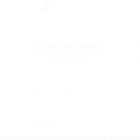
Spiralschlauchsystem
D
flexibles Schutzrohrsystem für
MSH/ESH Basic FUBO
(für
(für Montage notwendig)
Standort Hermaringen
Robert-Bosch-Straße 9
Tel.: +49
89568 Hermaringen, GERMANY
Fax: +49
office@hauff-technik.de
Routenplaner