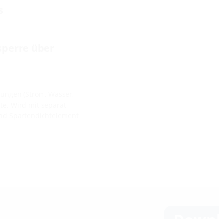
s
sperre über
ungen (Strom, Wasser,
e. Wird mit separat
und Spartendichtelement