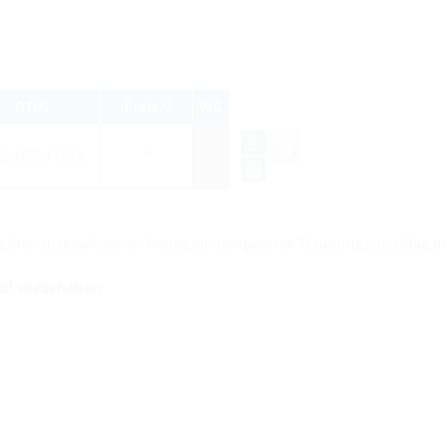
1)
GTIN
Preis
WG
52487241212
*
die hier ausgewiesenen Preise ein temporärer Teuerungszuschlag i
auf vorbehalten