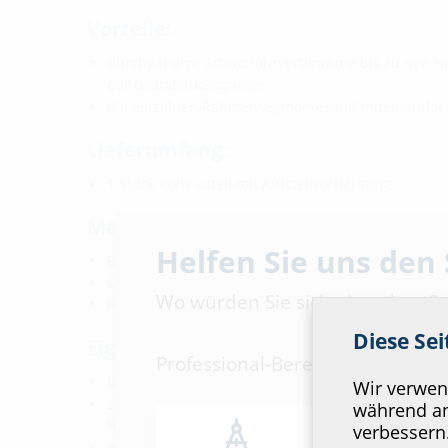
Vorteile:
durchgängige Schutzrohrverbindung bis zu den H
der Grundstücksgrenze
die einzelnen Rahmensegmente sind miteinander 
Lieferumfang:
1 Stück Rohbauteil mit Aufstellvorrichtung
Maße:
Helfen Sie uns den
Breite: 222 mm
Länge: 222 mm
Wo würden Sie sich einordnen?
Höhe: 270 mm
Diese Se
Eigenschaften:
Professional-Bereich
DVGW-zertifiziert
Wir verwend
zum Einbetonieren in die Bodenplatte – auch bei G
während an
Hanglage
verbessern
mit flexiblem Spiralschlauchsystem zu ergänzen