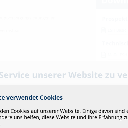
Downl
Prospekt
auptversorgungsleitungen an
ESH Basic
verrastbar
Technisc
Maße ESH 
Montage
 Service unserer Website zu v
ESH Basic
Prüfberi
ite verwendet Cookies
KIWA Prüf
en Cookies auf unserer Website. Einige davon sind e
zum Beto
ebäuden mit Keller, z.B. in
dere uns helfen, diese Website und Ihre Erfahrung z
DVGW Zerti
.
MIS100N