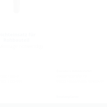
ichteinsatz für
Rohbauteil
 Montage notwendig)
Standort Heidenheim
 7322 1333-0
Zoeppritzstraße 73
 7322 1333-999
89522 Heidenheim, GERMANY
Routenplaner