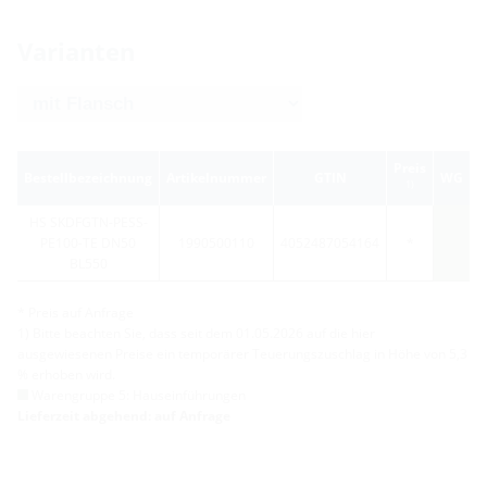
Varianten
Preis
Bestellbezeichnung
Artikelnummer
GTIN
WG
1)
HS SKDFGTN-PESS-
PE100-TE DN50
1990500110
4052487054164
*
BL550
* Preis auf Anfrage
1) Bitte beachten Sie, dass seit dem 01.05.2026 auf die hier
ausgewiesenen Preise ein temporärer Teuerungszuschlag in Höhe von 5,3
% erhoben wird.
Warengruppe 5: Hauseinführungen
Lieferzeit abgehend: auf Anfrage