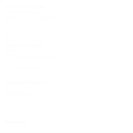
Standort Hermaringen
Robert-Bosch-Straße 9
89568 Hermaringen, GERMANY
Tel.: +49 7322 1333-0
Fax: +49 7322 1333-999
Standort Heidenheim
Zoeppritzstraße 73
89522 Heidenheim, GERMANY
Tel.: +49 7321 94690-0
office@hauff-technik.de
Routenplaner
Routenplaner