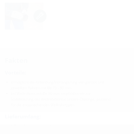
Fakten
Vorteile:
ermöglicht die Anbindung/Verlängerung von glatten und
gewellten Rohren mit Øa 75 - 90 mm
bei Wellrohren mit Øa 90 mm empfehlen wir zur
Stabilisierung der Wellrohrkontur unsere Clipringe, passend
für die entsprechenden Wellrohrtypen
Lieferumfang:
1 Stück Rohranschluss-/Verlängerungsmanschette
2 Stück Spannbänder