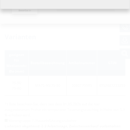
Ich möchte keine Angaben
machen.
Bewerber:in
Varianten
geeignet
für
Bestellbezeichnung
Artikelnummer
GTIN
Medienrohr
Øa (mm)
75-90
MA75-90/75-90
5060170005
4052487233255
75-90
1) Bitte beachten Sie, dass seit dem 01.05.2026 auf die hier
ausgewiesenen Preise ein temporärer Teuerungszuschlag in Höhe von 5,3
% erhoben wird.
Warengruppe 7: Hauseinführungszubehör
Lieferzeit abgehend: 2-3 Arbeitstage, Zwischenverkauf vorbehalten