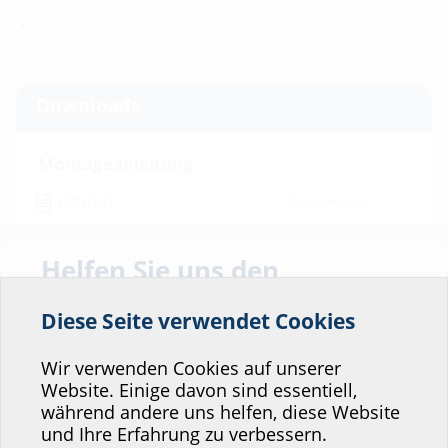
PVC
Downloads
Montageanleitung
HFR
(PDF)
Download
BIM
Helfen Sie uns den
HFR
(BIM)
BIM-Portal
Service unserer
Diese Seite verwendet Cookies
Website zu verbessern!
Datenblatt & Ausschreibungstext
Wo würden Sie sich einordnen?
Zum Download des Datenblattes und der Ausschreibungstexte,
Wir verwenden Cookies auf unserer
bitte das Produkt im unteren Bereich konfigurieren und über das
Website. Einige davon sind essentiell,
Symbol
downloaden.
während andere uns helfen, diese Website
Professional-Bereich
und Ihre Erfahrung zu verbessern.