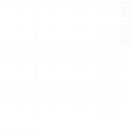
HFR300 l1200
290
335
1200
1x85/600
HFR400 l800
390
450
800
1x85/600
HFR400 l1000
390
450
1000
1x85/600
HFR400 l1200
390
450
1200
1x85/600
HFR400 l1400
390
450
1400
1x85/600
HFR500 l800
490
560
800
1x85/600
Weitere Varianten
* Preis auf Anfrage