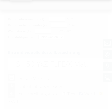
Konfigurator
Reihen übereinander (Y):
1-10
Reihen nebeneinander (Z):
1-10
Wandstärke (X):
mm
200-500
Edelstahlqualität:
Ihre individuelle Bestellbezeichnung:
HSI150 YxZ FLFE/X Mat.
Auf die Merkliste
Datenblatt downloaden
Ausschreibungstexte:
Text
Word
GAEB