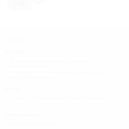
Fakten
Vorteile:
als Paket mit mehreren Durchführungen neben- und
übereinander lieferbar
Sonderlösungen für Aussparungen oder Kernbohrungen bzw.
Schrägeinbau auf Anfrage
Maße:
555 x 555 mm, bei Paketanordnung je weitere Durchführung
+ 250 mm
Eigenschaften:
hergestellt gemäß DIN 18533