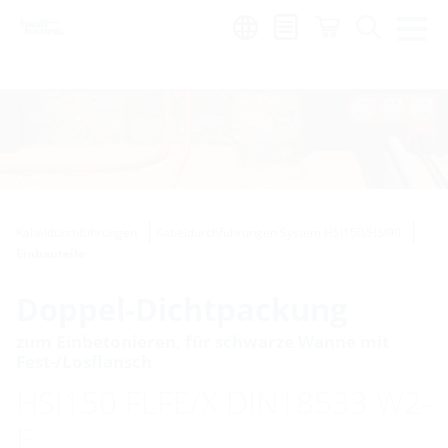
de
|
global
Kabeldurchführungen
Kabeldurchführungen System HSI150/HSI90
Einbauteile
Doppel-Dichtpackung
zum Einbetonieren, für schwarze Wanne mit
Fest-/Losflansch
HSI150 FLFE/X DIN18533 W2-
E