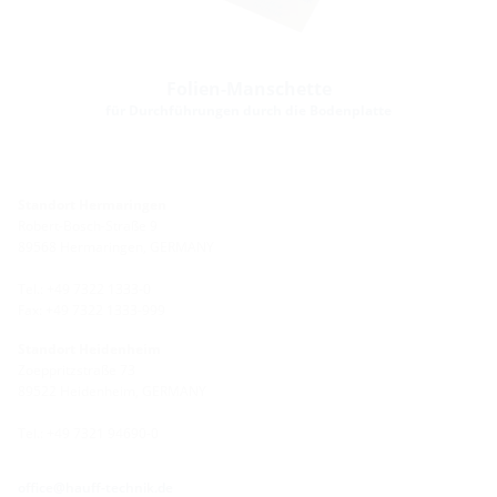
Folien-Manschette
für Durchführungen durch die Bodenplatte
Standort Hermaringen
Robert-Bosch-Straße 9
89568 Hermaringen, GERMANY
Tel.: +49 7322 1333-0
Fax: +49 7322 1333-999
Standort Heidenheim
Zoeppritzstraße 73
89522 Heidenheim, GERMANY
Tel.: +49 7321 94690-0
office@hauff-technik.de