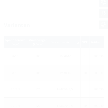
Varianten
Spannbereich
Mauerkragen
Bestellbezeichnung
VPE
Artikelnum
(mm)
Ø (mm)
8-10
105
HMK8-10
1
30303000
8-10
105
HMK8-10
50
30303000
30*3,5
120
HMK30*3,5
1
30303032
30*3,5
120
HMK30*3,5
10
30303032