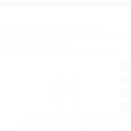
250
HSI90 1x1 K2/250
3030440663
4052487242080
Weitere Varianten
* Preis auf Anfrage
1) Bitte beachten Sie, dass seit dem 01.05.2026 auf die hier
ausgewiesenen Preise ein temporärer Teuerungszuschlag in Höhe von 5,3
% erhoben wird. Sonderlängen auf Anfrage
Warengruppe 1: Kabeldurchführungen
Lieferzeit abgehend: 3-5 Arbeitstage, Zwischenverkauf vorbehalten