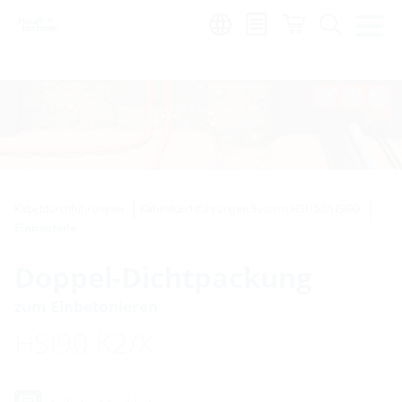
de
|
global
Kabeldurchführungen
Kabeldurchführungen System HSI150/HSI90
Einbauteile
Doppel-Dichtpackung
zum Einbetonieren
HSI90 K2/X