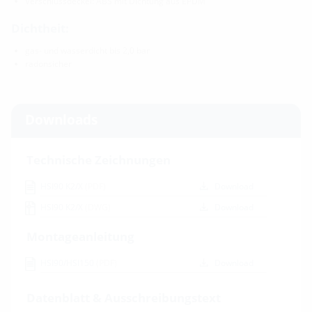
Verschlussdeckel: ABS mit Dichtung aus EPDM
Dichtheit:
gas- und wasserdicht bis 2,0 bar
radonsicher
Downloads
Technische Zeichnungen
HSI90 K2/X
(PDF)
Download
HSI90 K2/X
(DWG)
Download
Montageanleitung
HSI90/HSI150
(PDF)
Download
Datenblatt & Ausschreibungstext