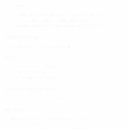
Vorteile:
beidseitige Anschlussmöglichkeit für Systemabdichtung (z.B.
Kabelschutzrohranschluss und Kabelabdichtung)
Paketbildung durch Rahmenstecksystem, ab Werk lieferbar
Lieferumfang:
2 Stück druckdichte Verschlussdeckel
Maße:
Rahmenmaß: 145 x 145 mm
Achsabstand: 135 mm
Mindestwandstärke: 100 mm
Anwendungsbereich:
WU-Richtlinie: Beanspruchungsklasse 1 und 2
Werkstoff:
Dichtpackung: ABS mit 3-Stegdichtung aus TPE
Zwischenrohr: PVC