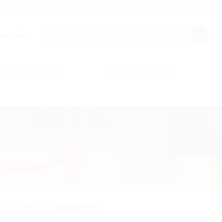
AQ
Newsletter
Planungstools
smacher.
Unternehmen
Wissen & Tools
KES150/KES90
Manschetten