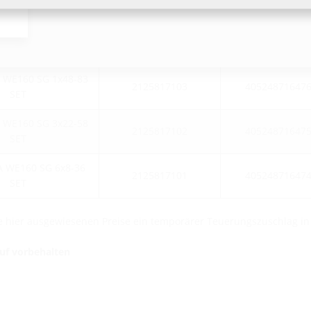
llbezeichnung
Artikelnummer
GTIN
 WE160 SG 1x48-83
2125817103
40524871647
SET
 WE160 SG 3x22-58
2125817102
40524871647
SET
 WE160 SG 6x8-36
2125817101
40524871647
SET
die hier ausgewiesenen Preise ein temporärer Teuerungszuschlag i
auf vorbehalten