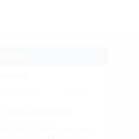
oads
anleitung
KES MA150D / KES MA150
Download
/160 SG z/d
(PDF)
tt & Ausschreibungstext
 des Datenblattes und der
stexte, bitte das Produkt im unteren Bereich
n und über das Symbol
downloaden.