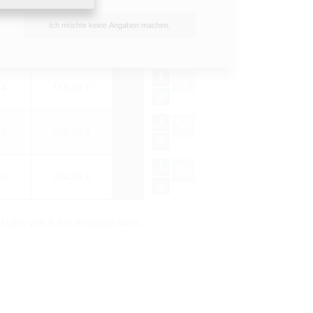
Ich möchte keine Angaben machen.
1)
Preis
WG
64
188,30 €
57
200,60 €
40
204,30 €
n Höhe von 5,3 % erhoben wird.