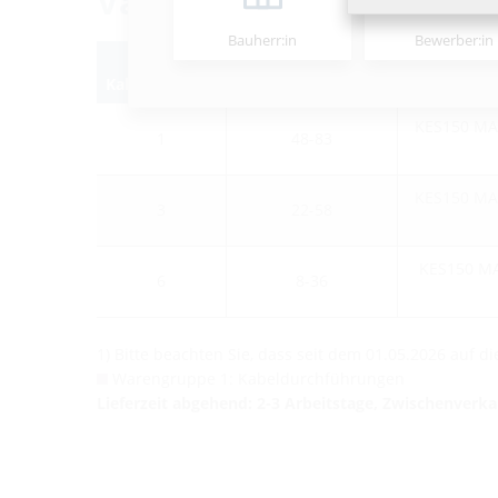
Varianten
Bauherr:in
Bewerber:in
Anzahl
Anwendungsbereich
Beste
Kabel/Medium
Kabel-Ø (mm)
KES150 MA
1
48-83
KES150 MA
3
22-58
KES150 MA
6
8-36
1) Bitte beachten Sie, dass seit dem 01.05.2026 auf 
Warengruppe 1: Kabeldurchführungen
Lieferzeit abgehend: 2-3 Arbeitstage, Zwischenverk