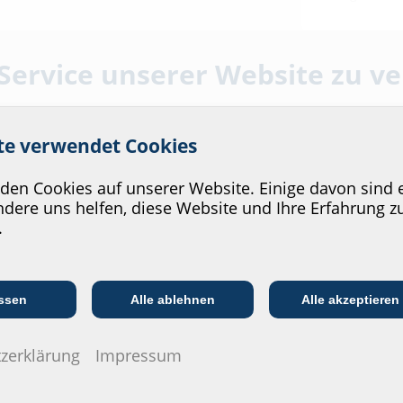
 Service unserer Website zu v
ite verwendet Cookies
en Cookies auf unserer Website. Einige davon sind e
dere uns helfen, diese Website und Ihre Erfahrung z
.
Kommunikations­
:in
EVU/­Stadt­werke
In
branche
ssen
Alle ablehnen
Alle akzeptieren
zerklärung
Impressum