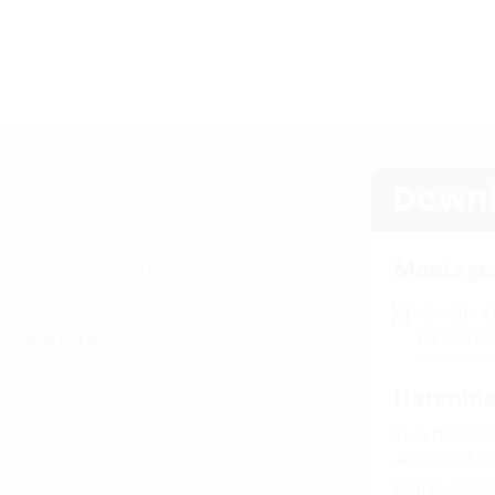
Downl
Montage
auf die Leitungsdurchmesser
HSI150 / 
legung
WE100/125
systems bei der
Datenbla
Zum Download
Ausschreibung
konfiguriere