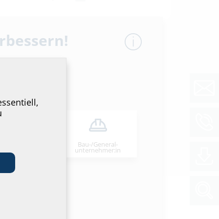
erbessern!
ssentiell,
u
Bau-/General­
stallateur:in
unternehmer:in